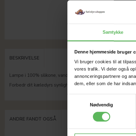
Samtykke
Denne hjemmeside bruger c
BESKRIVELSE
Vi bruger cookies til at tilpas
vores trafik. Vi deler også 
Lampe i 100% silikone, vandtæt, synlig op til 500 meter. Mål
annonceringspartnere og anal
dem, eller som de har indsaml
Forbedr dit kæledyrs synlighed og sikkerhed i mørket.
Samtykkevalg
Nødvendig
ANDRE FANDT OGSÅ