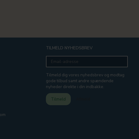
TILMELD NYHEDSBREV
Email-
adresse
Tilmeld dig vores nyhedsbrev og modtag
gode tilbud samt andre spændende
nyheder direkte i din indbakke.
Tilmeld
Afmeld
com