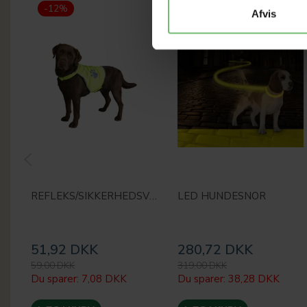
-12%
-12%
Afvis
REFLEKS/SIKKERHEDSVEST
LED HUNDESNOR
51,92 DKK
280,72 DKK
59,00 DKK
319,00 DKK
Du sparer:
7,08 DKK
Du sparer:
38,28 DKK