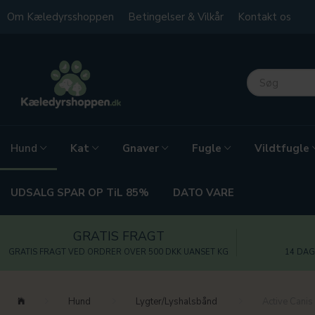
Om Kæledyrsshoppen
Betingelser & Vilkår
Kontakt os
Kat
Gnaver
Fugle
Vildtfugle
Hund
UDSALG SPAR OP TiL 85%
DATO VARE
GRATIS FRAGT
GRATIS FRAGT VED ORDRER OVER 500 DKK UANSET KG
14 DAG
Hund
Lygter/Lyshalsbånd
Active Canis 