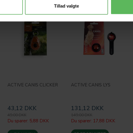
-12%
-12%
Tillad valgte
ACTIVE CANIS CLICKER
ACTIVE CANIS LYS
43,12 DKK
131,12 DKK
49,00 DKK
149,00 DKK
Du sparer:
5,88 DKK
Du sparer:
17,88 DKK