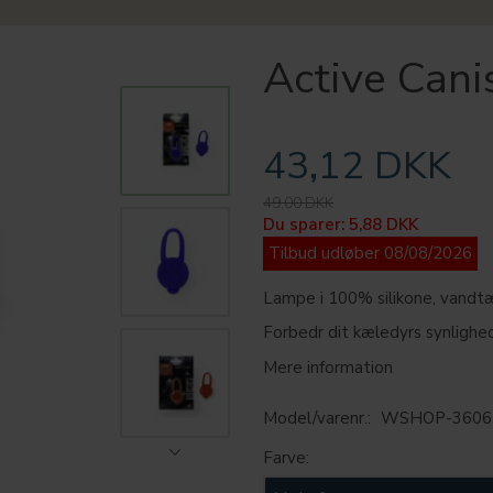
Active Canis
43,12 DKK
49,00 DKK
Du sparer:
5,88 DKK
Tilbud udløber 08/08/2026
Lampe i 100% silikone, vandtæt
Forbedr dit kæledyrs synlighed
Mere information
Model/varenr.:
WSHOP-3606
Farve: