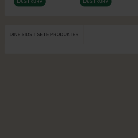
LÆG I KURV
LÆG I KURV
DINE SIDST SETE PRODUKTER