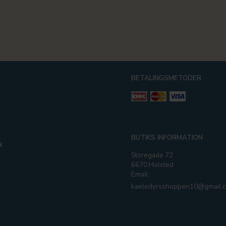
BETALINGSMETODER
g
BUTIKS INFORMATION
k
Storegade 72
6670 Holsted
Email:
kaeledyrsshoppen10@gmail.