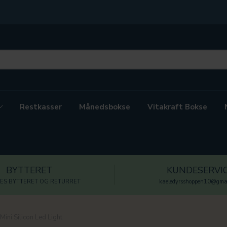
Restkasser
Månedsbokse
Vitakraft Bokse
BYTTERET
KUNDESERVI
ES BYTTERET OG RETURRET
kaeledyrsshoppen10@gmai
Mini Silicon Led Light