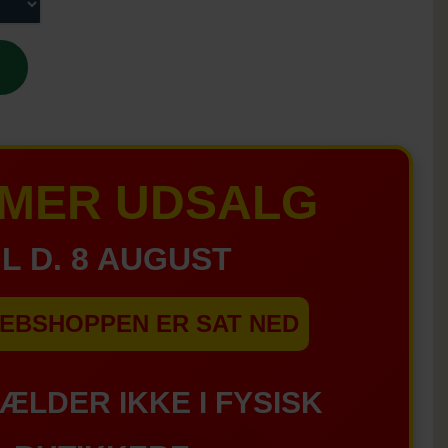
MER UDSALG
IL D. 8 AUGUST
EBSHOPPEN ER SAT NED
GÆLDER IKKE I FYSISK