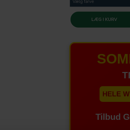
LÆG I KURV
SOM
T
HELE W
Tilbud 