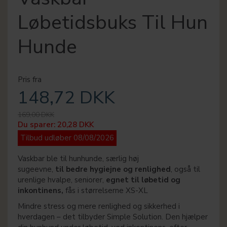
Løbetidsbuks Til Hun
Hunde
Pris fra
148,72 DKK
169,00 DKK
Du sparer:
20,28 DKK
Tilbud udløber 08/08/2026
Vaskbar ble til hunhunde, særlig høj
sugeevne,
til bedre hygiejne og renlighed
, også til
urenlige hvalpe, seniorer,
egnet til løbetid og
inkontinens,
fås i størrelserne XS-XL
Mindre stress og mere renlighed og sikkerhed i
hverdagen – det tilbyder Simple Solution. Den hjælper