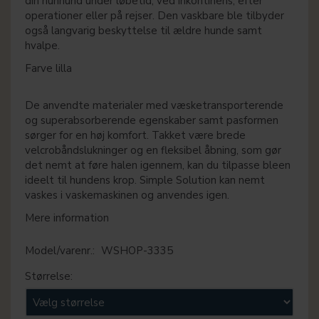
din hunhund under løbetid, ved inkontinens, efter
operationer eller på rejser. Den vaskbare ble tilbyder
også langvarig beskyttelse til ældre hunde samt
hvalpe.
Farve lilla
De anvendte materialer med væsketransporterende
og superabsorberende egenskaber samt pasformen
sørger for en høj komfort. Takket være brede
velcrobåndslukninger og en fleksibel åbning, som gør
det nemt at føre halen igennem, kan du tilpasse bleen
ideelt til hundens krop. Simple Solution kan nemt
vaskes i vaskemaskinen og anvendes igen.
Mere information
Model/varenr.:
WSHOP-3335
Størrelse: