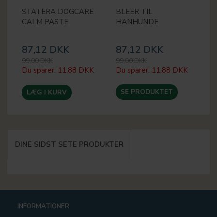
STATERA DOGCARE
BLEER TIL
B
CALM PASTE
HANHUNDE
H
87,12 DKK
87,12 DKK
6
99,00 DKK
99,00 DKK
79
Du sparer:
11,88 DKK
Du sparer:
11,88 DKK
Du
SE PRODUKTET
LÆG I KURV
DINE SIDST SETE PRODUKTER
INFORMATIONER