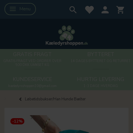
Menu
Skifte navigation
GRATIS FRAGT
BYTTERET
GRATIS FRAGT VED ORDRER OVER
14 DAGES BYTTERET OG RETURRET
500 DKK UANSET KG
KUNDESERVICE
HURTIG LEVERING
kaeledyrsshoppen10@gmail.com
1-3 DAGE HVERDAG
Løbetidsbukser/Han Hunde Bælter
-12%