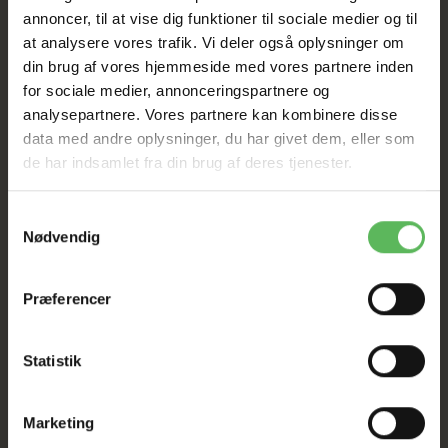
Tilbud GÆLDER IKKE
annoncer, til at vise dig funktioner til sociale medier og til
at analysere vores trafik. Vi deler også oplysninger om
I FYSISK BUTIKKERE
din brug af vores hjemmeside med vores partnere inden
for sociale medier, annonceringspartnere og
analysepartnere. Vores partnere kan kombinere disse
data med andre oplysninger, du har givet dem, eller som
de har indsamlet fra din brug af deres tjenester.
Samtykkevalg
Nødvendig
BESKRIVELSE
Præferencer
Simple Solution i overblik:
Genanvendelig ble til hun hunde, urenlige hvalpe
Statistik
og seniorer
Beskytter i mange situationer:
ideel til
hunhunde i løbetid, ved inkontinens, ved
Marketing
ophidselsesbaseret urinering eller på rejser