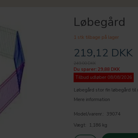
Løbegård
1 stk tilbage på lager
219,12 DKK
249,00 DKK
Du sparer:
29,88 DKK
Tilbud udløber 08/08/2026
Løbegård stor fin løbegård til
Mere information
Model/varenr.:
39074
Vægt:
1,186 kg