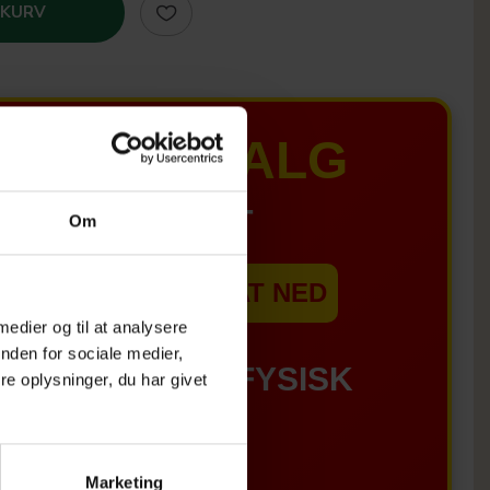
 KURV
MER UDSALG
IL D. 8 AUGUST
Om
EBSHOPPEN ER SAT NED
 medier og til at analysere
nden for sociale medier,
GÆLDER IKKE I FYSISK
e oplysninger, du har givet
BUTIKKERE
Marketing