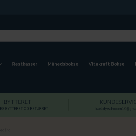
Restkasser
Månedsbokse
Vitakraft Bokse
BYTTERET
KUNDESERVI
ES BYTTERET OG RETURRET
kaeledyrsshoppen10@gmai
egård