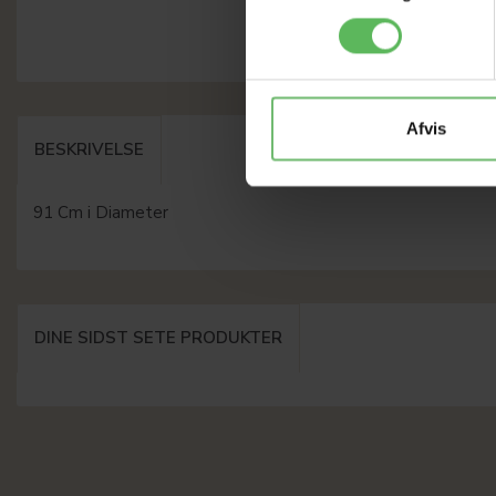
Afvis
BESKRIVELSE
91 Cm i Diameter
DINE SIDST SETE PRODUKTER