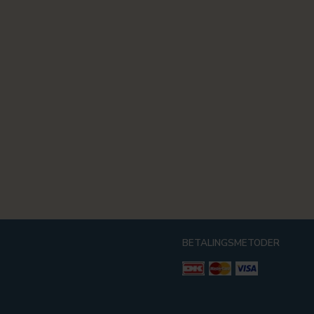
BETALINGSMETODER
g