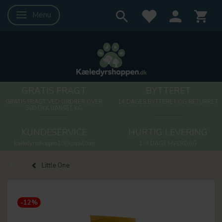
Menu
Skifte navigation
GRATIS FRAGT
BYTTERET
GRATIS FRAGT VED ORDRER OVER
14 DAGES BYTTERET OG RETURRET
500 DKK UANSET KG
KUNDESERVICE
HURTIG LEVERING
kaeledyrsshoppen10@gmail.com
1-3 DAGE HVERDAG
Little One
-12%