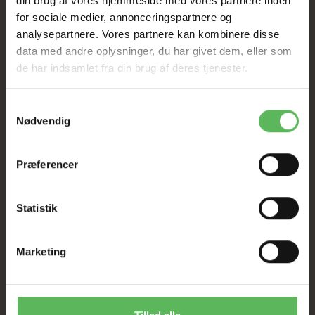
din brug af vores hjemmeside med vores partnere inden
Rød hirse
Hvid sorghum
for sociale medier, annonceringspartnere og
Byg
analysepartnere. Vores partnere kan kombinere disse
Flerkorns pellets
data med andre oplysninger, du har givet dem, eller som
Skrællet havre
de har indsamlet fra din brug af deres tjenester.
Solsikkefrø
Bygflager
Majsflager
Samtykkevalg
Boghvede
Nødvendig
Johannesbrød
Ærteflager
Hvede puffet
Præferencer
Majs pustet
Byg pustet
Statistik
Jordnødder
Majs
Søde lupinflager
Marketing
Tørret gulerod
Græskarfrø
Fructooligosaccharider
Yucca ekstrakt