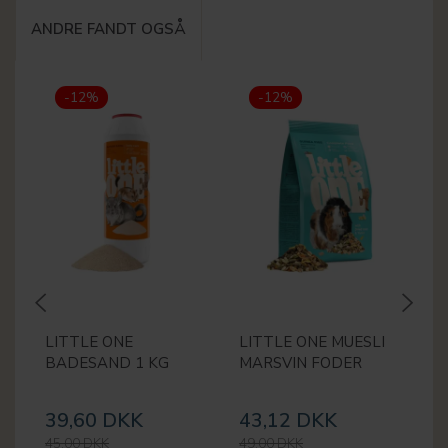
ANDRE FANDT OGSÅ
-12%
-12%
LITTLE ONE
LITTLE ONE MUESLI
L
BADESAND 1 KG
MARSVIN FODER
D
F
39,60 DKK
43,12 DKK
2
45,00 DKK
49,00 DKK
30