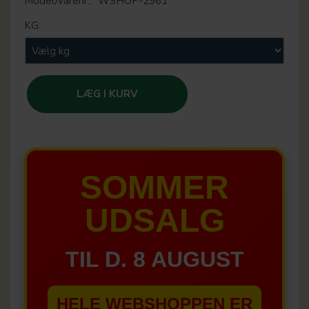
Model/varenr.:
WSHOP-2961
KG:
LÆG I KURV
SOMMER
UDSALG
TIL D. 8 AUGUST
HELE WEBSHOPPEN ER