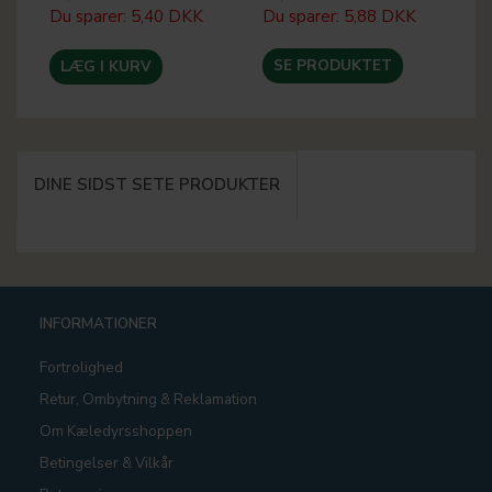
Du sparer:
5,40 DKK
Du sparer:
5,88 DKK
Du
SE PRODUKTET
LÆG I KURV
DINE SIDST SETE PRODUKTER
INFORMATIONER
Fortrolighed
Retur, Ombytning & Reklamation
Om Kæledyrsshoppen
Betingelser & Vilkår