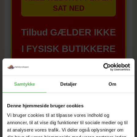
SAT NED
Tilbud GÆLDER IKKE
I FYSISK BUTIKKERE
Samtykke
Detaljer
Om
BESKRIVELSE
Denne hjemmeside bruger cookies
Vi bruger cookies til at tilpasse vores indhold og
Ingredienser
annoncer, til at vise dig funktioner til sociale medier og til
at analysere vores trafik. Vi deler også oplysninger om
Hvede