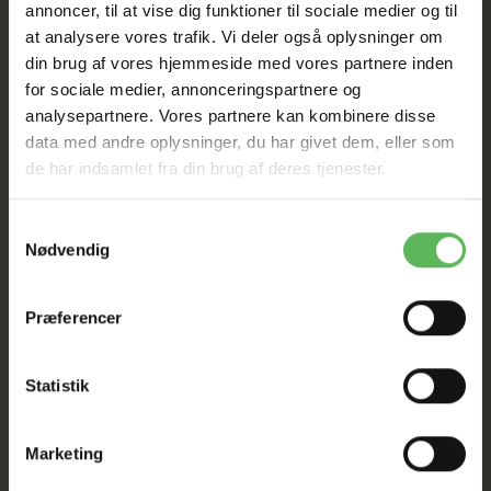
annoncer, til at vise dig funktioner til sociale medier og til
at analysere vores trafik. Vi deler også oplysninger om
Tilbud GÆLDER IKKE
din brug af vores hjemmeside med vores partnere inden
for sociale medier, annonceringspartnere og
I FYSISK BUTIKKERE
analysepartnere. Vores partnere kan kombinere disse
data med andre oplysninger, du har givet dem, eller som
de har indsamlet fra din brug af deres tjenester.
Samtykkevalg
Nødvendig
BESKRIVELSE
Præferencer
Ingredienser
Statistik
Tørrede melorme
Marketing
Analytiske bestanddele