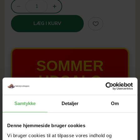
LÆG I KURV
SOMMER
UDSALG
TIL D. 8 AUGUST
Samtykke
Detaljer
Om
HELE WEBSHOPPEN ER
Denne hjemmeside bruger cookies
SAT NED
Vi bruger cookies til at tilpasse vores indhold og