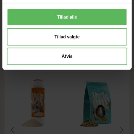
Råprotein - 55%
Råfedt - 24%
Rå fiber - 4%
Tillad alle
Aske - 3%
Tillad valgte
ANDRE FANDT OGSÅ
Afvis