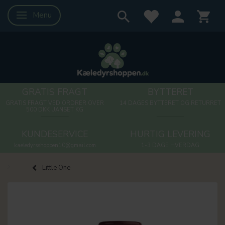
Menu
Skifte navigation
GRATIS FRAGT
BYTTERET
GRATIS FRAGT VED ORDRER OVER
14 DAGES BYTTERET OG RETURRET
500 DKK UANSET KG
KUNDESERVICE
HURTIG LEVERING
kaeledyrsshoppen10@gmail.com
1-3 DAGE HVERDAG
Little One