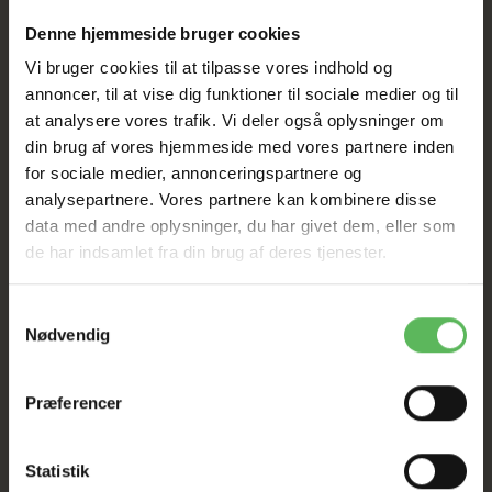
HELE WEBSHOPPEN ER
Denne hjemmeside bruger cookies
SAT NED
Vi bruger cookies til at tilpasse vores indhold og
annoncer, til at vise dig funktioner til sociale medier og til
at analysere vores trafik. Vi deler også oplysninger om
Tilbud GÆLDER IKKE
din brug af vores hjemmeside med vores partnere inden
for sociale medier, annonceringspartnere og
analysepartnere. Vores partnere kan kombinere disse
I FYSISK BUTIKKERE
data med andre oplysninger, du har givet dem, eller som
de har indsamlet fra din brug af deres tjenester.
Samtykkevalg
Nødvendig
Præferencer
BESKRIVELSE
ANDRE KØBTE OGSÅ
Statistik
Ingredienser