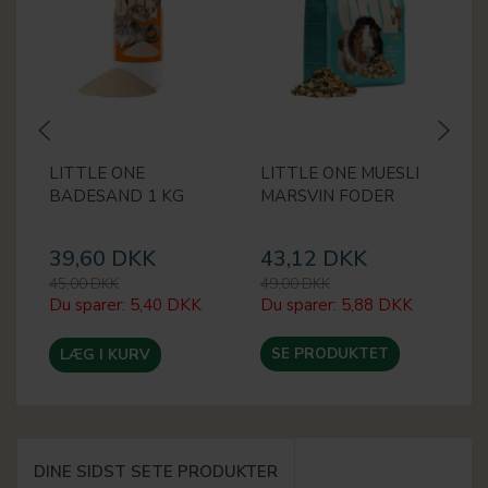
LITTLE ONE
LITTLE ONE MUESLI
L
BADESAND 1 KG
MARSVIN FODER
D
F
39,60 DKK
43,12 DKK
2
45,00 DKK
49,00 DKK
30
Du sparer:
5,40 DKK
Du sparer:
5,88 DKK
Du
SE PRODUKTET
LÆG I KURV
DINE SIDST SETE PRODUKTER