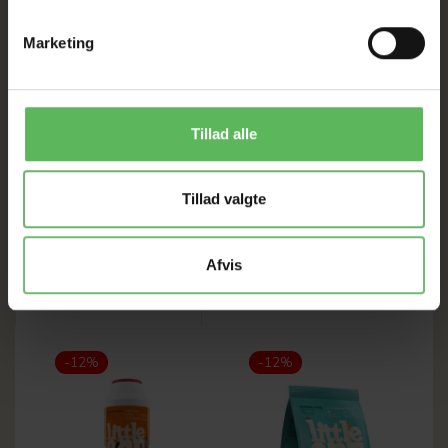
Tørret banan
Tørret ananas
Marketing
Rosin
Analytiske bestanddele
Protein – 1,8%
Tillad alle
Fedt - 11%
Fiber – 3,9%
Aske – 2,0
Tillad valgte
Afvis
ANDRE FANDT OGSÅ
-12%
-12%