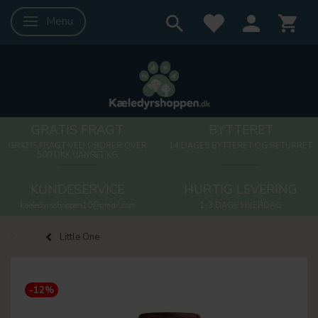
Menu
Skifte navigation
GRATIS FRAGT
BYTTERET
GRATIS FRAGT VED ORDRER OVER
14 DAGES BYTTERET OG RETURRET
500 DKK UANSET KG
KUNDESERVICE
HURTIG LEVERING
kaeledyrsshoppen10@gmail.com
1-3 DAGE HVERDAG
Little One
-12%