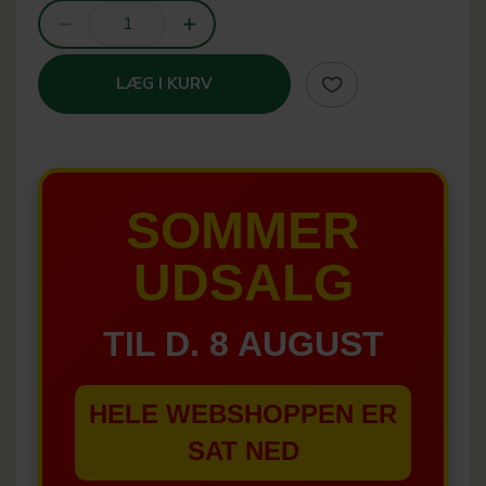
LÆG I KURV
SOMMER
UDSALG
TIL D. 8 AUGUST
HELE WEBSHOPPEN ER
SAT NED