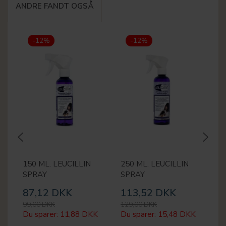
ANDRE FANDT OGSÅ
-12%
-12%
150 ML. LEUCILLIN
250 ML. LEUCILLIN
5
SPRAY
SPRAY
D
87,12 DKK
113,52 DKK
6
99,00 DKK
129,00 DKK
69
Du sparer:
11,88 DKK
Du sparer:
15,48 DKK
Du