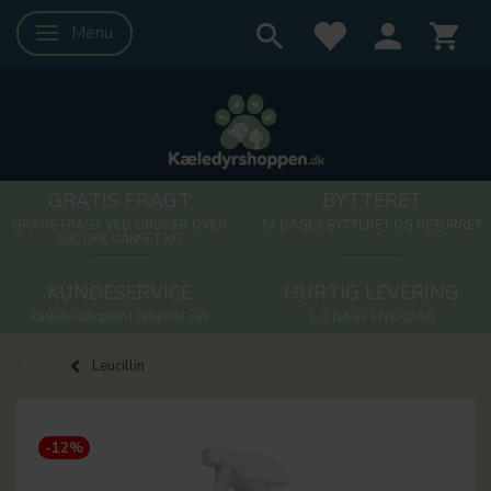
Menu
Skifte navigation
GRATIS FRAGT
BYTTERET
GRATIS FRAGT VED ORDRER OVER
14 DAGES BYTTERET OG RETURRET
500 DKK UANSET KG
KUNDESERVICE
HURTIG LEVERING
kaeledyrsshoppen10@gmail.com
1-3 DAGE HVERDAG
Leucillin
-12%