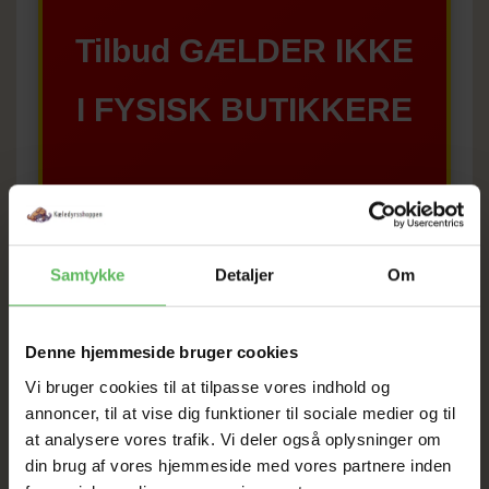
Tilbud GÆLDER IKKE
I FYSISK BUTIKKERE
Samtykke
Detaljer
Om
BESKRIVELSE
ANDRE KØBTE OGSÅ
Denne hjemmeside bruger cookies
500 Ml. Leucillin Spray
Vi bruger cookies til at tilpasse vores indhold og
annoncer, til at vise dig funktioner til sociale medier og til
Antiseptisk Hudpleje
Hurtigtvirkende Formel
at analysere vores trafik. Vi deler også oplysninger om
Bakterier formerer sig hurtigt, og derfor er det
din brug af vores hjemmeside med vores partnere inden
afgørende, at produktet virker med det samme. Leucillin