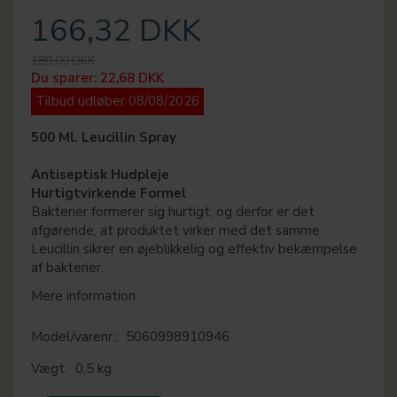
166,32 DKK
189,00 DKK
Du sparer:
22,68 DKK
Tilbud udløber 08/08/2026
500 Ml. Leucillin Spray
Antiseptisk Hudpleje
Hurtigtvirkende Formel
Bakterier formerer sig hurtigt, og derfor er det
afgørende, at produktet virker med det samme.
Leucillin sikrer en øjeblikkelig og effektiv bekæmpelse
af bakterier.
Mere information
Model/varenr.:
5060998910946
Vægt:
0,5 kg