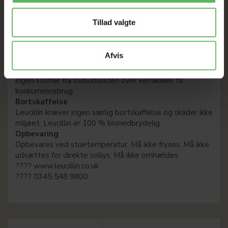
Dokumenteret Beskyttelse mod Skadelige
Tillad valgte
Mikroorganismer
Tilladt i konkurrencesport
Leucillin indeholder ingen stoffer, der er forbudt i
Afvis
konkurrencesport.
Til heste overholder Leucillin FEI’s regler og indeholder
ingen stoffer fra forbudslisten over kemikalier til
konkurrencebrug.
Bortskaffelse
Leucillin kræver ingen særlig bortskaffelse og skader ikke
miljøet. Leucillin er 100 % bionedbrydelig.
Opbevaring
Opbevares ved stuetemperatur. Må ikke fryses. Må ikke
udsættes for direkte sollys. Må ikke omhældes.
????
www.leucillin.co.uk
???? 0345 548 9800