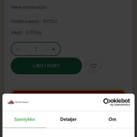
Mere information
Model/varenr.:
87912
Vægt:
0,05 kg
LÆG I KURV
SOMMER
UDSALG
Samtykke
Detaljer
Om