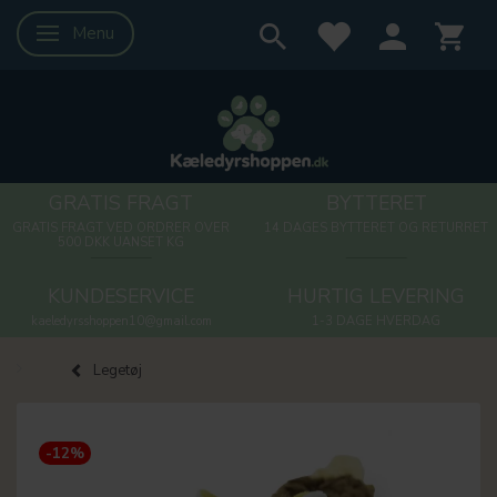
Menu
Skifte navigation
GRATIS FRAGT
BYTTERET
GRATIS FRAGT VED ORDRER OVER
14 DAGES BYTTERET OG RETURRET
500 DKK UANSET KG
KUNDESERVICE
HURTIG LEVERING
kaeledyrsshoppen10@gmail.com
1-3 DAGE HVERDAG
Legetøj
-12%