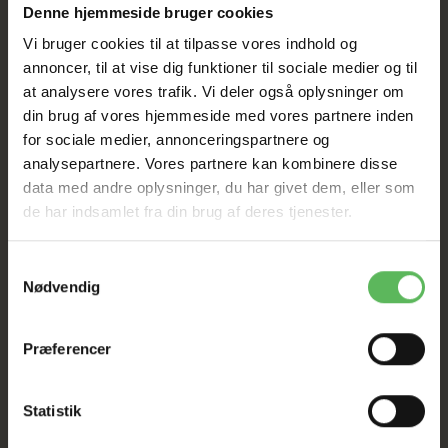
TIL D. 8 AUGUST
Denne hjemmeside bruger cookies
Vi bruger cookies til at tilpasse vores indhold og
HELE WEBSHOPPEN ER
annoncer, til at vise dig funktioner til sociale medier og til
at analysere vores trafik. Vi deler også oplysninger om
SAT NED
din brug af vores hjemmeside med vores partnere inden
for sociale medier, annonceringspartnere og
analysepartnere. Vores partnere kan kombinere disse
Tilbud GÆLDER IKKE
data med andre oplysninger, du har givet dem, eller som
de har indsamlet fra din brug af deres tjenester.
I FYSISK BUTIKKERE
Samtykkevalg
Nødvendig
Præferencer
Statistik
BESKRIVELSE