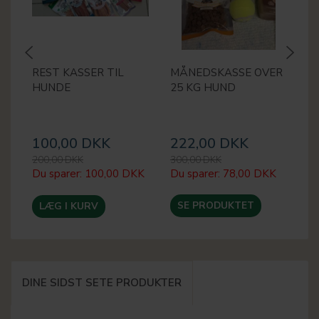
REST KASSER TIL
MÅNEDSKASSE OVER
F
HUNDE
25 KG HUND
P
100,00 DKK
222,00 DKK
3
200,00 DKK
300,00 DKK
45
Du sparer:
100,00 DKK
Du sparer:
78,00 DKK
Du
SE PRODUKTET
LÆG I KURV
DINE SIDST SETE PRODUKTER