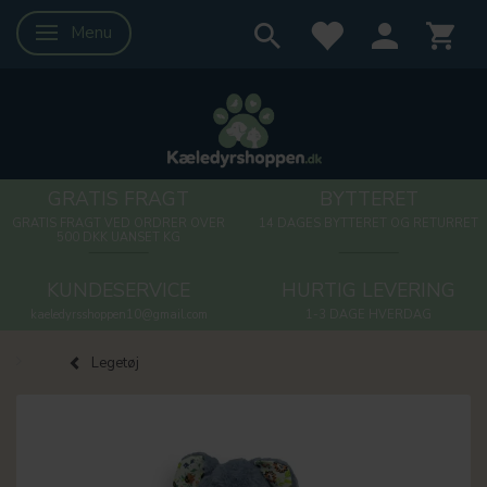
Menu
Skifte navigation
GRATIS FRAGT
BYTTERET
GRATIS FRAGT VED ORDRER OVER
14 DAGES BYTTERET OG RETURRET
500 DKK UANSET KG
KUNDESERVICE
HURTIG LEVERING
kaeledyrsshoppen10@gmail.com
1-3 DAGE HVERDAG
Legetøj