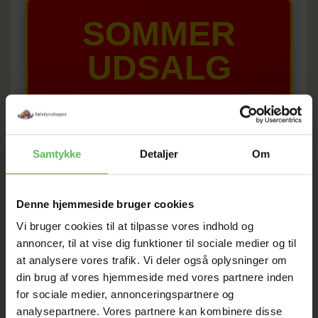
SOMMER
UDSALG
TIL D. 8 AUGUST
HELE WEBSHOPPEN ER
Samtykke
Detaljer
Om
SAT NED
Denne hjemmeside bruger cookies
Vi bruger cookies til at tilpasse vores indhold og
Tilbud GÆLDER IKKE
annoncer, til at vise dig funktioner til sociale medier og til
at analysere vores trafik. Vi deler også oplysninger om
I FYSISK BUTIKKERE
din brug af vores hjemmeside med vores partnere inden
for sociale medier, annonceringspartnere og
analysepartnere. Vores partnere kan kombinere disse