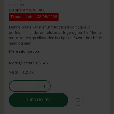
69,00 DKK
Du sparer:
8,28 DKK
Tilbud udløber 08/08/2026
Denne brune kanin er utroligt blød og hyggelig,
perfekt til hunde, der elsker at lege og putte. Med sit
naturtro design bliver den hurtigt en favorit hos både
hund og ejer
Mere information
Model/varenr.:
88145
Vægt:
0,25 kg
LÆG I KURV