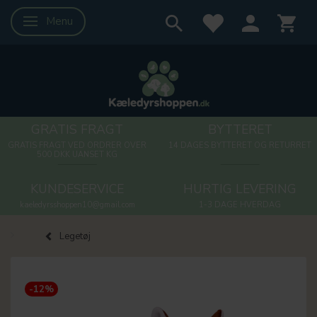
Menu
Skifte navigation
GRATIS FRAGT
BYTTERET
GRATIS FRAGT VED ORDRER OVER
14 DAGES BYTTERET OG RETURRET
500 DKK UANSET KG
KUNDESERVICE
HURTIG LEVERING
kaeledyrsshoppen10@gmail.com
1-3 DAGE HVERDAG
Legetøj
-12%