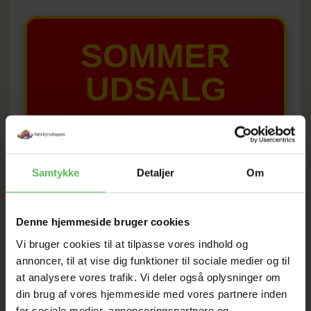
SOMMER
UDSALG
TIL D. 8 AUGUST
HELE WEBSHOPPEN ER
Samtykke
Detaljer
Om
SAT NED
Denne hjemmeside bruger cookies
Vi bruger cookies til at tilpasse vores indhold og
Tilbud GÆLDER IKKE
annoncer, til at vise dig funktioner til sociale medier og til
at analysere vores trafik. Vi deler også oplysninger om
I FYSISK BUTIKKERE
din brug af vores hjemmeside med vores partnere inden
for sociale medier, annonceringspartnere og