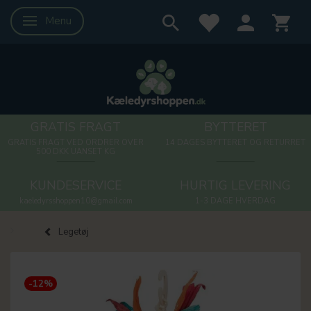
Menu
Skifte navigation
GRATIS FRAGT
BYTTERET
GRATIS FRAGT VED ORDRER OVER
14 DAGES BYTTERET OG RETURRET
500 DKK UANSET KG
KUNDESERVICE
HURTIG LEVERING
kaeledyrsshoppen10@gmail.com
1-3 DAGE HVERDAG
Legetøj
-12%