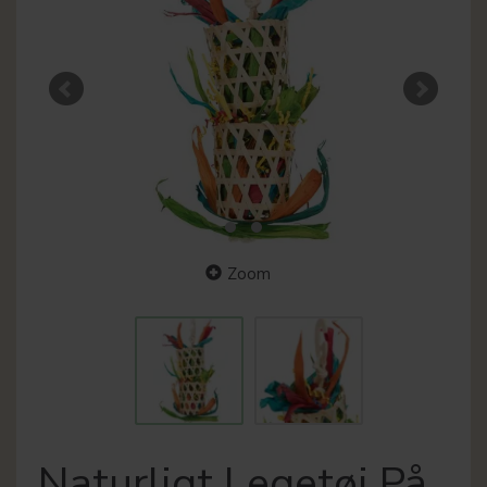
Zoom
Naturligt Legetøj På