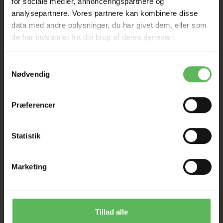
for sociale medier, annonceringspartnere og
analysepartnere. Vores partnere kan kombinere disse
TIL D. 8 AUGUST
data med andre oplysninger, du har givet dem, eller som
de har indsamlet fra din brug af deres tjenester.
HELE WEBSHOPPEN ER
Samtykkevalg
SAT NED
Nødvendig
Tilbud GÆLDER IKKE
Præferencer
I FYSISK BUTIKKERE
Statistik
Marketing
Tillad alle