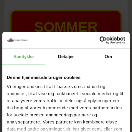
SOMMER
UDSALG
TIL D. 8 AUGUST
Samtykke
Detaljer
Om
HELE WEBSHOPPEN ER
Denne hjemmeside bruger cookies
SAT NED
Vi bruger cookies til at tilpasse vores indhold og
annoncer, til at vise dig funktioner til sociale medier og til
at analysere vores trafik. Vi deler også oplysninger om
Tilbud GÆLDER IKKE
din brug af vores hjemmeside med vores partnere inden
for sociale medier, annonceringspartnere og
analysepartnere. Vores partnere kan kombinere disse
I FYSISK BUTIKKERE
data med andre oplysninger, du har givet dem, eller som