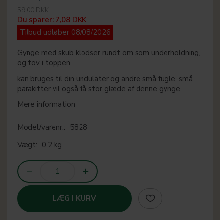
59,00 DKK
Du sparer:
7,08 DKK
Tilbud udløber 08/08/2026
Gynge med skub klodser rundt om som underholdning,
og tov i toppen
kan bruges til din undulater og andre små fugle, små
parakitter vil også få stor glæde af denne gynge
Mere information
Model/varenr.:
5828
Vægt:
0,2 kg
LÆG I KURV