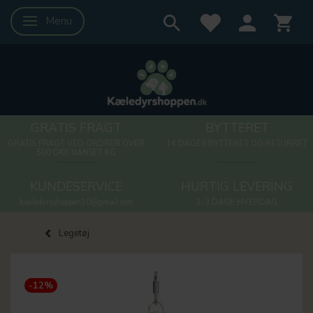
Menu
Skifte navigation
GRATIS FRAGT
BYTTERET
GRATIS FRAGT VED ORDRER OVER
14 DAGES BYTTERET OG RETURRET
500 DKK UANSET KG
KUNDESERVICE
HURTIG LEVERING
kaeledyrsshoppen10@gmail.com
1-3 DAGE HVERDAG
Legetøj
-12%