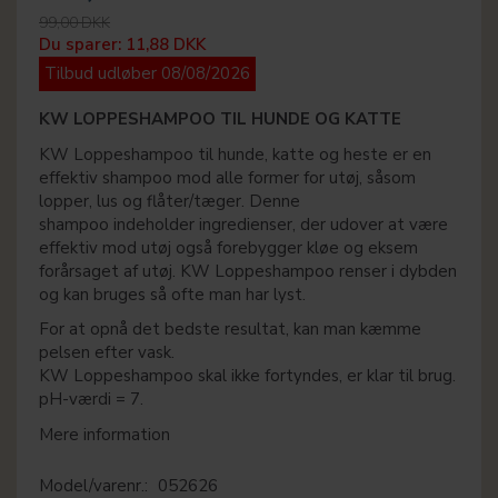
99,00 DKK
Du sparer:
11,88 DKK
Tilbud udløber 08/08/2026
KW LOPPESHAMPOO TIL HUNDE OG KATTE
KW Loppeshampoo til hunde, katte og heste er en
effektiv shampoo mod alle former for utøj, såsom
lopper, lus og flåter/tæger. Denne
shampoo indeholder ingredienser, der udover at være
effektiv mod utøj også forebygger kløe og eksem
forårsaget af utøj. KW Loppeshampoo renser i dybden
og kan bruges så ofte man har lyst.
For at opnå det bedste resultat, kan man kæmme
pelsen efter vask.
KW Loppeshampoo skal ikke fortyndes, er klar til brug.
pH-værdi = 7.
Mere information
Model/varenr.:
052626