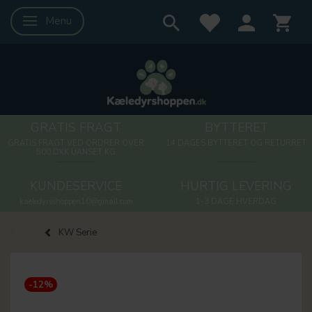
Menu
Skifte navigation
GRATIS FRAGT
BYTTERET
GRATIS FRAGT VED ORDRER OVER
14 DAGES BYTTERET OG RETURRET
500 DKK UANSET KG
KUNDESERVICE
HURTIG LEVERING
kaeledyrsshoppen10@gmail.com
1-3 DAGE HVERDAG
KW Serie
-12%