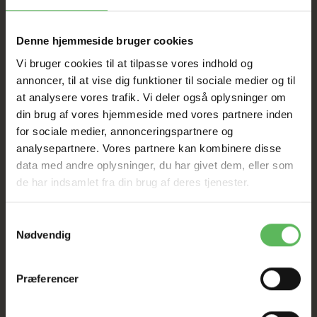
SAT NED
Denne hjemmeside bruger cookies
Tilbud GÆLDER IKKE
Vi bruger cookies til at tilpasse vores indhold og
annoncer, til at vise dig funktioner til sociale medier og til
at analysere vores trafik. Vi deler også oplysninger om
I FYSISK BUTIKKERE
din brug af vores hjemmeside med vores partnere inden
for sociale medier, annonceringspartnere og
analysepartnere. Vores partnere kan kombinere disse
data med andre oplysninger, du har givet dem, eller som
de har indsamlet fra din brug af deres tjenester.
Samtykkevalg
BESKRIVELSE
Nødvendig
Den bedste pleje til sund pels
Præferencer
Hos KW har vi et stort udvalg af shampoo og balsam til
alle typer af pels hos hunde og katte. Vi har 40 års