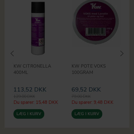
KW CITRONELLA
KW POTE VOKS
K
400ML
100GRAM
113,52 DKK
69,52 DKK
8
129,00 DKK
79,00 DKK
99
Du sparer:
15,48 DKK
Du sparer:
9,48 DKK
Du
LÆG I KURV
LÆG I KURV