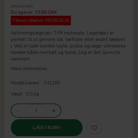
249,00 DKK
Du sparer:
29,88 DKK
Tilbud udløber 08/08/2026
Aktiveringslegetøj i TPR materiale. Legetøjet er
perfekt til at gemme slik, tørfoder eller andet lækkert
i. Ved at lade hunden lugte, pudse og søge, stimuleres
hunden både mentalt og fysisk. Leg er det sjoveste
sammen!
Mere information
Model/varenr.:
341183
Vægt:
0,5 kg
LÆG I KURV