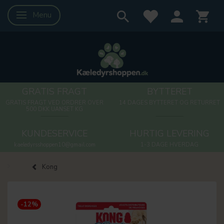
Menu
Skifte navigation
GRATIS FRAGT
BYTTERET
GRATIS FRAGT VED ORDRER OVER
14 DAGES BYTTERET OG RETURRET
500 DKK UANSET KG
KUNDESERVICE
HURTIG LEVERING
kaeledyrsshoppen10@gmail.com
1-3 DAGE HVERDAG
Kong
-12%