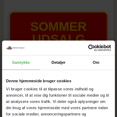
SOMMER
UDSALG
TIL D. 8 AUGUST
Samtykke
Detaljer
Om
HELE WEBSHOPPEN ER
SAT NED
Denne hjemmeside bruger cookies
Vi bruger cookies til at tilpasse vores indhold og
annoncer, til at vise dig funktioner til sociale medier og til
Tilbud GÆLDER IKKE
at analysere vores trafik. Vi deler også oplysninger om
din brug af vores hjemmeside med vores partnere inden
I FYSISK BUTIKKERE
for sociale medier, annonceringspartnere og