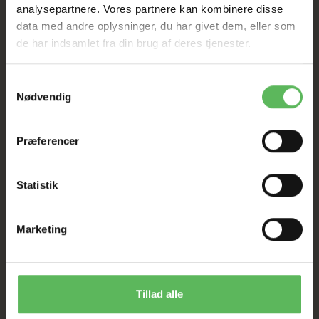
analysepartnere. Vores partnere kan kombinere disse
data med andre oplysninger, du har givet dem, eller som
de har indsamlet fra din brug af deres tjenester.
Samtykkevalg
Nødvendig
BESKRIVELSE
ANDRE KØBTE OGSÅ
Præferencer
Størrelse
: M/L
Mærke
: Kong
Statistik
Length
: 23cm
Dimensions
: 15x23x15cm
Marketing
ANDRE FANDT OGSÅ
Tillad alle