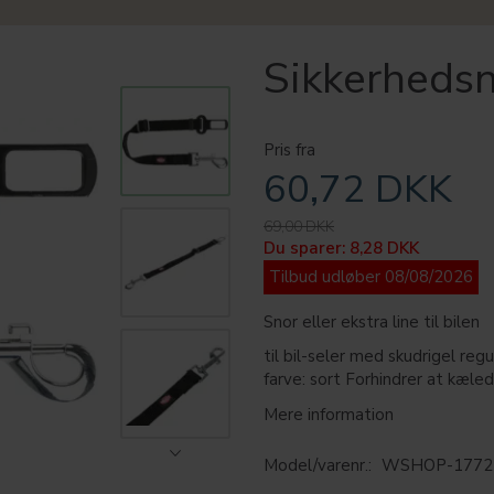
Sikkerheds
Pris fra
60,72 DKK
69,00 DKK
Du sparer:
8,28 DKK
Tilbud udløber 08/08/2026
Snor eller ekstra line til bilen
til bil-seler med skudrigel reg
farve: sort Forhindrer at kæled
Mere information
Model/varenr.:
WSHOP-1772