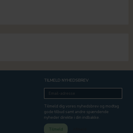
TILMELD NYHEDSBREV
Email-
adresse
Tilmeld dig vores nyhedsbrev og modtag
gode tilbud samt andre spændende
nyheder direkte i din indbakke.
Tilmeld
Afmeld