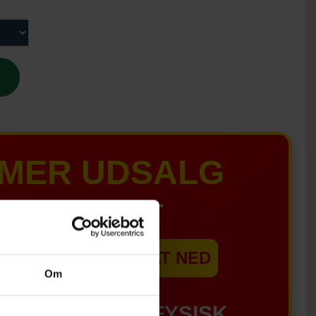
MER UDSALG
IL D. 8 AUGUST
EBSHOPPEN ER SAT NED
Om
GÆLDER IKKE I FYSISK