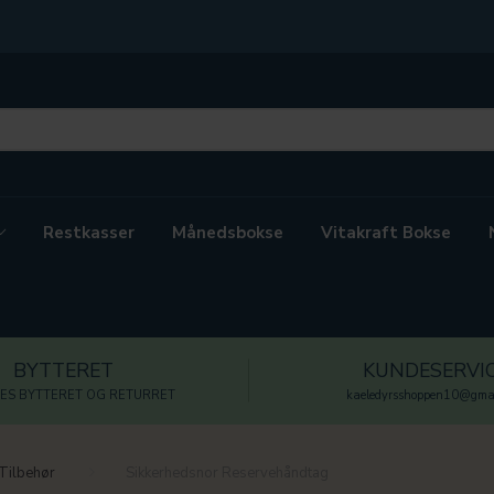
Restkasser
Månedsbokse
Vitakraft Bokse
BYTTERET
KUNDESERVI
ES BYTTERET OG RETURRET
kaeledyrsshoppen10@gmai
Tilbehør
Sikkerhedsnor Reservehåndtag