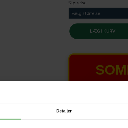
Størrelse:
LÆG I KURV
SOM
T
HELE W
Detaljer
Tilbud 