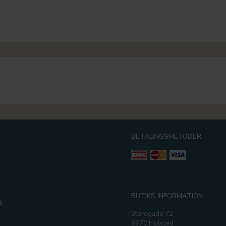
BETALINGSMETODER
g
BUTIKS INFORMATION
k
Storegade 72
6670 Holsted