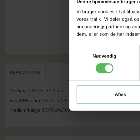
Denne hjemmeside bruger c
Vi bruger cookies til at tilpas
vores trafik. Vi deler også 
annonceringspartnere og anal
dem, eller som de har indsaml
Samtykkevalg
Nødvendig
BESKRIVELSE
XS-Small 30-45cm/20mm
Afvis
Small/Medium 45-70cm/25mm
Medium/Large 45-70cm/30mm