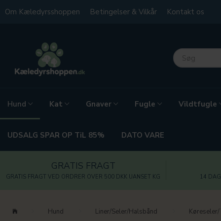
Om Kæledyrsshoppen
Betingelser & Vilkår
Kontakt os
Kat
Gnaver
Fugle
Vildtfugle
Hund
UDSALG SPAR OP TiL 85%
DATO VARE
GRATIS FRAGT
GRATIS FRAGT VED ORDRER OVER 500 DKK UANSET KG
14 DAG
Hund
Liner/Seler/Halsbånd
Køreseler/