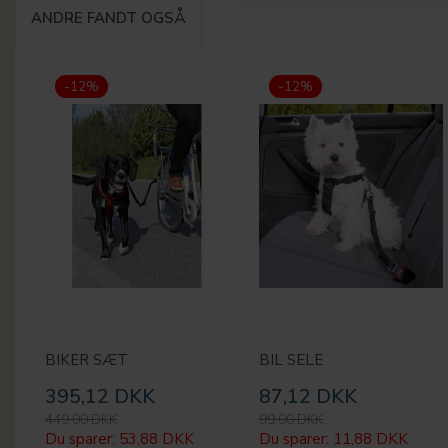
ANDRE FANDT OGSÅ
-12%
-12%
BIKER SÆT
BIL SELE
395,12 DKK
87,12 DKK
449,00 DKK
99,00 DKK
Du sparer:
53,88 DKK
Du sparer:
11,88 DKK