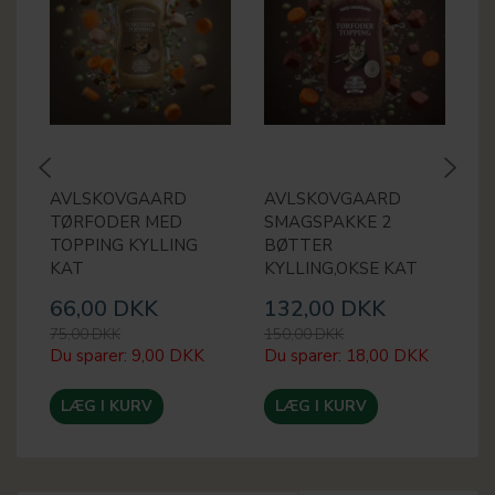
AVLSKOVGAARD
AVLSKOVGAARD
A
TØRFODER MED
SMAGSPAKKE 2
T
TOPPING KYLLING
BØTTER
M
KAT
KYLLING,OKSE KAT
66,00 DKK
132,00 DKK
6
75,00 DKK
150,00 DKK
75
Du sparer:
9,00 DKK
Du sparer:
18,00 DKK
Du
LÆG I KURV
LÆG I KURV