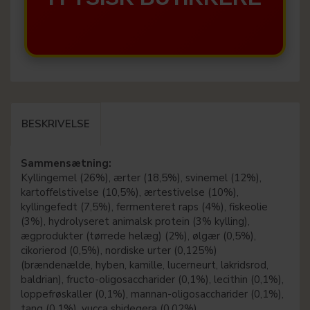
BESKRIVELSE
Sammensætning:
Kyllingemel (26%), ærter (18,5%), svinemel (12%),
kartoffelstivelse (10,5%), ærtestivelse (10%),
kyllingefedt (7,5%), fermenteret raps (4%), fiskeolie
(3%), hydrolyseret animalsk protein (3% kylling),
ægprodukter (tørrede helæg) (2%), ølgær (0,5%),
cikorierod (0,5%), nordiske urter (0,125%)
(brændenælde, hyben, kamille, lucerneurt, lakridsrod,
baldrian), fructo-oligosaccharider (0,1%), lecithin (0,1%),
loppefrøskaller (0,1%), mannan-oligosaccharider (0,1%),
tang (0,1%), yucca shidegera (0,02%)