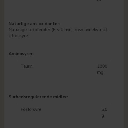
Naturlige antioxidanter:
Naturlige tokoferoler (E-vitamin), rosmarinekstrakt,
citronsyre
Aminosyrer:
Taurin
1000
mg
Surhedsregulerende midler:
Fosforsyre
5,0
g