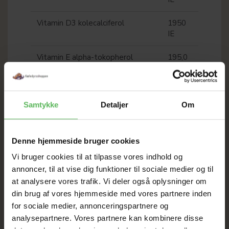
Vitamin D3 kolecalciferol
1950
IE
Vitamin E alpha-tokopherol
195,0
mg
Vitamin C L-askorbinsyre
50,0
mg
Samtykke
Detaljer
Om
Vitamin B1
3,25
mg
Denne hjemmeside bruger cookies
Vi bruger cookies til at tilpasse vores indhold og
Vitamin B2
13,0
annoncer, til at vise dig funktioner til sociale medier og til
mg
at analysere vores trafik. Vi deler også oplysninger om
Vitamin B6
2,6 mg
din brug af vores hjemmeside med vores partnere inden
for sociale medier, annonceringspartnere og
Niacin
27,95
analysepartnere. Vores partnere kan kombinere disse
mg