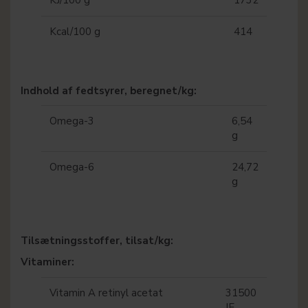
KJ/100 g
1732
Kcal/100 g
414
Indhold af fedtsyrer, beregnet/kg:
Omega-3
6,54
g
Omega-6
24,72
g
Tilsætningsstoffer, tilsat/kg:
Vitaminer:
Vitamin A retinyl acetat
31500
IE