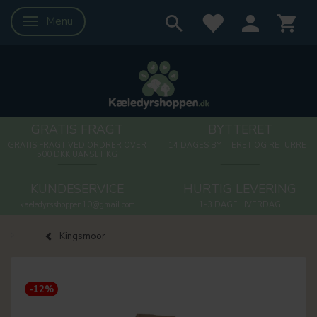
Menu
Skifte navigation
GRATIS FRAGT
BYTTERET
GRATIS FRAGT VED ORDRER OVER
14 DAGES BYTTERET OG RETURRET
500 DKK UANSET KG
KUNDESERVICE
HURTIG LEVERING
kaeledyrsshoppen10@gmail.com
1-3 DAGE HVERDAG
Kingsmoor
-12%