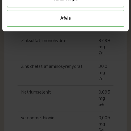
mg I
Kobber chelat af aminosyrehydrat
4,0
Afvis
mg
Cu
Zinksulfat, monohydrat
97,99
mg
Zn
Zink chelat af aminosyrehydrat
30,0
mg
Zn
Natriumselenit
0,095
mg
Se
selenomethionin
0,009
mg
Se