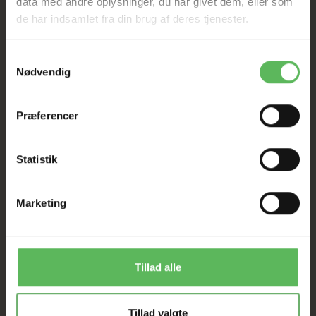
data med andre oplysninger, du har givet dem, eller som
de har indsamlet fra din brug af deres tjenester.
D-Pantothensyre
39,0
mg
Samtykkevalg
Nødvendig
Vitamin B12
0,13
mg
Præferencer
Biotin
0,03
mg
Statistik
Folinsyre
0,52
mg
Marketing
Cholinchlorid
2400,0
mg
Tillad alle
Forbindelser af sporstoffer:
Calciumjodat, vandfrit
4,85
Tillad valgte