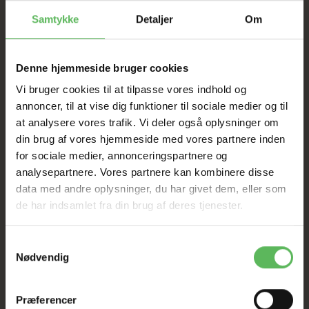
Tilbud GÆLDER IKKE
Samtykke
Detaljer
Om
I FYSISK BUTIKKERE
Denne hjemmeside bruger cookies
Vi bruger cookies til at tilpasse vores indhold og
annoncer, til at vise dig funktioner til sociale medier og til
at analysere vores trafik. Vi deler også oplysninger om
din brug af vores hjemmeside med vores partnere inden
for sociale medier, annonceringspartnere og
analysepartnere. Vores partnere kan kombinere disse
ANDRE KØBTE OGSÅ
data med andre oplysninger, du har givet dem, eller som
de har indsamlet fra din brug af deres tjenester.
-12%
-12%
Samtykkevalg
Nødvendig
Præferencer