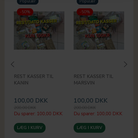
Populær
Populær
-50%
-50%
REST KASSER TIL
REST KASSER TIL
M
KANIN
MARSVIN
5
100,00 DKK
100,00 DKK
1
200,00 DKK
200,00 DKK
14
Du sparer:
100,00 DKK
Du sparer:
100,00 DKK
Du
LÆG I KURV
LÆG I KURV