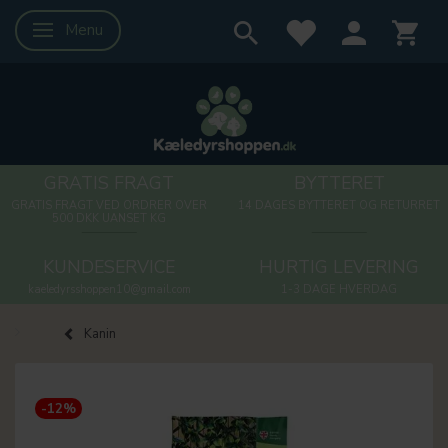
Menu
Skifte navigation
GRATIS FRAGT
BYTTERET
GRATIS FRAGT VED ORDRER OVER
14 DAGES BYTTERET OG RETURRET
500 DKK UANSET KG
KUNDESERVICE
HURTIG LEVERING
kaeledyrsshoppen10@gmail.com
1-3 DAGE HVERDAG
Kanin
-12%