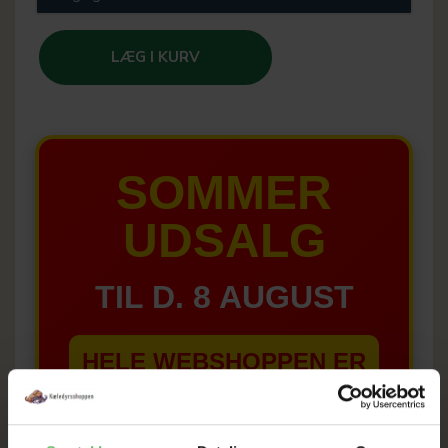
LÆG I KURV
SOMMER
UDSALG
TIL D. 8 AUGUST
HELE WEBSHOPPEN ER
SAT NED