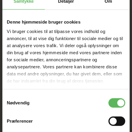
Samtykke
Detaljer
Om
Tilbud GÆLDER IKKE
I FYSISK BUTIKKERE
Denne hjemmeside bruger cookies
Vi bruger cookies til at tilpasse vores indhold og
annoncer, til at vise dig funktioner til sociale medier og til
at analysere vores trafik. Vi deler også oplysninger om
din brug af vores hjemmeside med vores partnere inden
for sociale medier, annonceringspartnere og
analysepartnere. Vores partnere kan kombinere disse
data med andre oplysninger, du har givet dem, eller som
BESKRIVELSE
ANDRE KØBTE OGSÅ
de har indsamlet fra din brug af deres tjenester.
Burgess Adult Kanin Nuggets m.Mint
Samtykkevalg
Burgess er absolut et af de bedste fodere på markedet
Nødvendig
til kaniner!
*Forhindrer selektiv spisning
Præferencer
*Indeholder naturlig probiotika for bedre fordøjelse
*Med vitaminer og mineraler til at støtte sunde øjne,