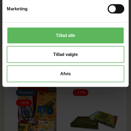
- Uden kunstige smags og farvestoffer
Marketing
- Sukkerfri
- Indeholder essentielle vitaminer
- Indeholder naturlige lækkerier som eukalyptusblade og
gulerodsstykker.
Tillad alle
- Foderet udviklet med bedste dyrelæger og fugleeksperter
Tillad valgte
ANDRE FANDT OGSÅ
Afvis
Populær
-12%
-26%