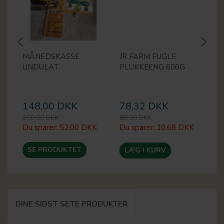
MÅNEDSKASSE
JR FARM FUGLE
H
UNDULAT
PLUKKEENG 600G
Æ
1
148,00 DKK
78,32 DKK
4
200,00 DKK
89,00 DKK
50
Du sparer:
52,00 DKK
Du sparer:
10,68 DKK
Du
SE PRODUKTET
LÆG I KURV
DINE SIDST SETE PRODUKTER