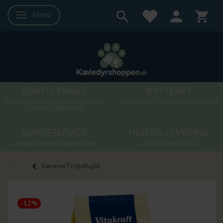
Menu
Skifte navigation
GRATIS FRAGT
BYTTERET
GRATIS FRAGT VED ORDRER OVER
14 DAGES BYTTERET OG RETURRET
500 DKK UANSET KG
KUNDESERVICE
HURTIG LEVERING
kaeledyrsshoppen10@gmail.com
1-3 DAGE HVERDAG
Kanarie/Tropefugle
-12%