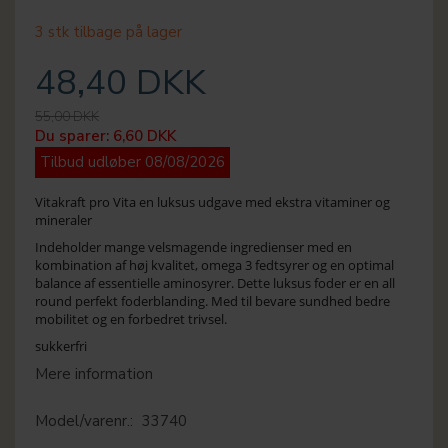
3 stk tilbage på lager
48,40 DKK
55,00 DKK
Du sparer:
6,60 DKK
Tilbud udløber 08/08/2026
Vitakraft pro Vita en luksus udgave med ekstra vitaminer og
mineraler
Indeholder mange velsmagende ingredienser med en
kombination af høj kvalitet, omega 3 fedtsyrer og en optimal
balance af essentielle aminosyrer. Dette luksus foder er en all
round perfekt foderblanding. Med til bevare sundhed bedre
mobilitet og en forbedret trivsel.
sukkerfri
Mere information
Model/varenr.:
33740