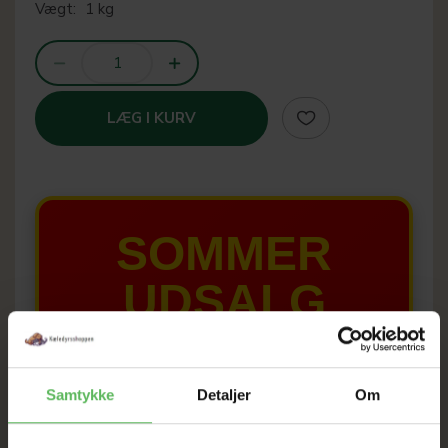
Vægt:
1 kg
LÆG I KURV
SOMMER
UDSALG
TIL D. 8 AUGUST
Samtykke
Detaljer
Om
HELE WEBSHOPPEN ER