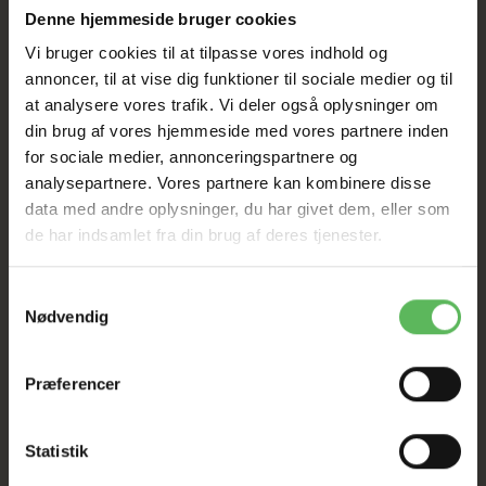
SAT NED
Denne hjemmeside bruger cookies
Vi bruger cookies til at tilpasse vores indhold og
annoncer, til at vise dig funktioner til sociale medier og til
Tilbud GÆLDER IKKE
at analysere vores trafik. Vi deler også oplysninger om
din brug af vores hjemmeside med vores partnere inden
I FYSISK BUTIKKERE
for sociale medier, annonceringspartnere og
analysepartnere. Vores partnere kan kombinere disse
data med andre oplysninger, du har givet dem, eller som
de har indsamlet fra din brug af deres tjenester.
Samtykkevalg
Nødvendig
BESKRIVELSE
Præferencer
- 800 Gram
- Indeholder glucaner der gode for maven, mineraler og vitaminer
Statistik
- Tilsat lækker urter