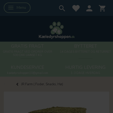
Menu
Skifte navigation
GRATIS FRAGT
BYTTERET
GRATIS FRAGT VED ORDRER OVER
14 DAGES BYTTERET OG RETURRET
500 DKK UANSET KG
KUNDESERVICE
HURTIG LEVERING
kaeledyrsshoppen10@gmail.com
1-3 DAGE HVERDAG
JR Farm ( Foder, Snacks, Hø)