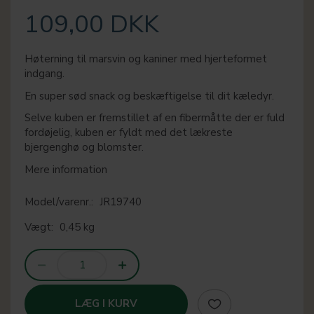
109,00 DKK
Høterning til marsvin og kaniner med hjerteformet
indgang.
En super sød snack og beskæftigelse til dit kæledyr.
Selve kuben er fremstillet af en fibermåtte der er fuld
fordøjelig, kuben er fyldt med det lækreste
bjergenghø og blomster.
Mere information
Model/varenr.:
JR19740
Vægt:
0,45 kg
LÆG I KURV