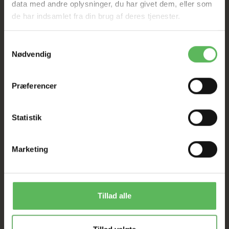
I FYSISK BUTIKKERE
data med andre oplysninger, du har givet dem, eller som
de har indsamlet fra din brug af deres tjenester.
Samtykkevalg
Nødvendig
Præferencer
BESKRIVELSE
ANDRE KØBTE OGSÅ
Statistik
Mål: 20 x 20 x 20cm
Vægt 450g
Marketing
Tillad alle
ANDRE FANDT OGSÅ