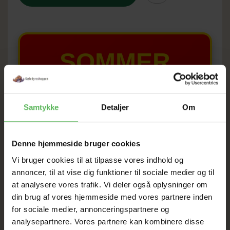
SOMMER
UDSALG
Samtykke
Detaljer
Om
TIL D. 8 AUGUST
Denne hjemmeside bruger cookies
HELE WEBSHOPPEN ER
Vi bruger cookies til at tilpasse vores indhold og
SAT NED
annoncer, til at vise dig funktioner til sociale medier og til
at analysere vores trafik. Vi deler også oplysninger om
din brug af vores hjemmeside med vores partnere inden
Tilbud GÆLDER IKKE
for sociale medier, annonceringspartnere og
analysepartnere. Vores partnere kan kombinere disse