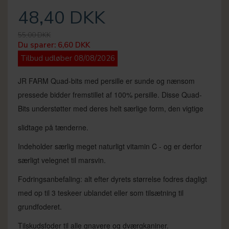
48,40 DKK
55,00 DKK
Du sparer:
6,60 DKK
Tilbud udløber 08/08/2026
JR FARM Quad-bits med persille er sunde og nænsom
pressede bidder fremstillet af 100% persille. Disse Quad-
Bits understøtter med deres helt særlige form, den vigtige
slidtage på tænderne.
Indeholder særlig meget naturligt vitamin C - og er derfor
særligt velegnet til marsvin.
Fodringsanbefaling: alt efter dyrets størrelse fodres dagligt
med op til 3 teskeer ublandet eller som tilsætning til
grundfoderet.
Tilskudsfoder til alle gnavere og dværgkaniner.