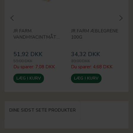
JR FARM
JR FARM ÆBLEGRENE
J
VANDHYACINTMÅTTE
100G
51,92 DKK
34,32 DKK
3
59,00 DKK
39,00 DKK
45
Du sparer:
7,08 DKK
Du sparer:
4,68 DKK
Du
LÆG I KURV
LÆG I KURV
DINE SIDST SETE PRODUKTER