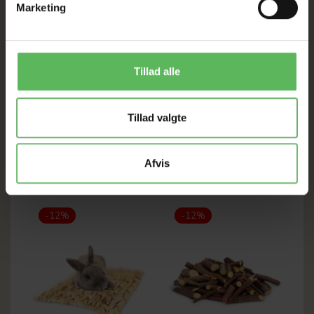
Marketing
300g
Sammensætning: 100% persille
Analyse: protein 13,1%, fedt 2,6%, fibre 14,4%, aske
Tillad alle
14,8%.
Tillad valgte
Afvis
ANDRE FANDT OGSÅ
-12%
-12%