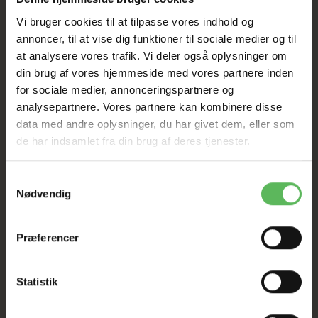
TIL D. 8 AUGUST
Vi bruger cookies til at tilpasse vores indhold og
annoncer, til at vise dig funktioner til sociale medier og til
HELE WEBSHOPPEN ER
at analysere vores trafik. Vi deler også oplysninger om
SAT NED
din brug af vores hjemmeside med vores partnere inden
for sociale medier, annonceringspartnere og
analysepartnere. Vores partnere kan kombinere disse
Tilbud GÆLDER IKKE
data med andre oplysninger, du har givet dem, eller som
de har indsamlet fra din brug af deres tjenester.
I FYSISK BUTIKKERE
Samtykkevalg
Nødvendig
Præferencer
Statistik
BESKRIVELSE
ANDRE KØBTE OGSÅ