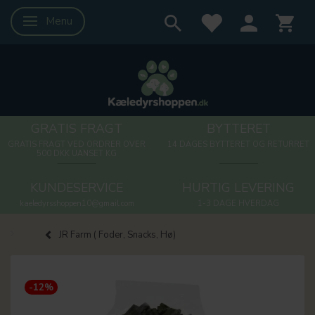
Menu
Skifte navigation
GRATIS FRAGT
BYTTERET
GRATIS FRAGT VED ORDRER OVER
14 DAGES BYTTERET OG RETURRET
500 DKK UANSET KG
KUNDESERVICE
HURTIG LEVERING
kaeledyrsshoppen10@gmail.com
1-3 DAGE HVERDAG
JR Farm ( Foder, Snacks, Hø)
-12%