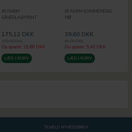
JR FARM
JR FARM SOMMERENG
J
GRÆSLABYRINT
HØ
S
2
175,12 DKK
39,60 DKK
1
199,00 DKK
45,00 DKK
19
Du sparer:
23,88 DKK
Du sparer:
5,40 DKK
Du
LÆG I KURV
LÆG I KURV
TILMELD NYHEDSBREV