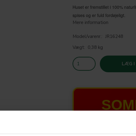
Huset er fremstillet i 100% naturl
spises og er fuld fordøjeligt.
Mere information
Model/varenr.:
JR16248
Vægt:
0,38 kg
LÆG I
SOM
T