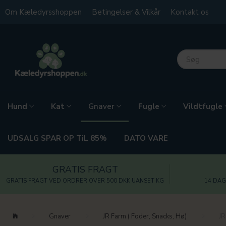
Om Kæledyrsshoppen
Betingelser & Vilkår
Kontakt os
Hund
Kat
Fugle
Vildtfugle
Gnaver
UDSALG SPAR OP TiL 85%
DATO VARE
GRATIS FRAGT
GRATIS FRAGT VED ORDRER OVER 500 DKK UANSET KG
14 DAG
Gnaver
JR Farm ( Foder, Snacks, Hø)
JR