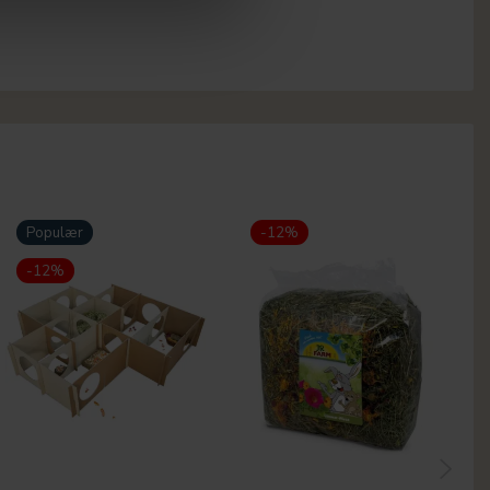
Populær
-12%
-12%