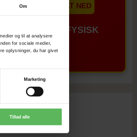
EBSHOPPEN ER SAT NED
Om
GÆLDER IKKE I FYSISK
 medier og til at analysere
nden for sociale medier,
BUTIKKERE
e oplysninger, du har givet
Marketing
Tillad alle