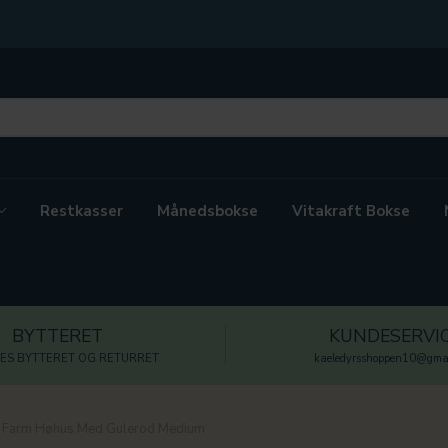
Restkasser
Månedsbokse
Vitakraft Bokse
BYTTERET
KUNDESERVI
ES BYTTERET OG RETURRET
kaeledyrsshoppen10@gmai
 Farm Høhus Med Gulerod Medium