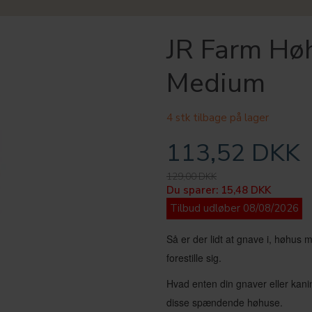
JR Farm Hø
Medium
4 stk tilbage på lager
113,52 DKK
129,00 DKK
Du sparer:
15,48 DKK
Tilbud udløber 08/08/2026
Så er der lidt at gnave i, høhu
forestille sig.
Hvad enten din gnaver eller kanin
disse spændende høhuse.