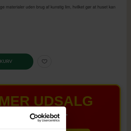
ige materialer uden brug af kunstig lim, hvilket gør at huset kan
 KURV
MER UDSALG
IL D. 8 AUGUST