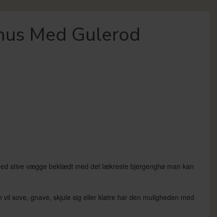
hus Med Gulerod
s med stive vægge beklædt med det lækreste bjergenghø man kan
 vil sove, gnave, skjule sig eller klatre har den muligheden med