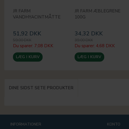
JR FARM
JR FARM ÆBLEGRENE
VANDHYACINTMÅTTE
100G
51,92 DKK
34,32 DKK
59,00 DKK
39,00 DKK
Du sparer:
7,08 DKK
Du sparer:
4,68 DKK
LÆG I KURV
LÆG I KURV
DINE SIDST SETE PRODUKTER
INFORMATIONER
KONTO