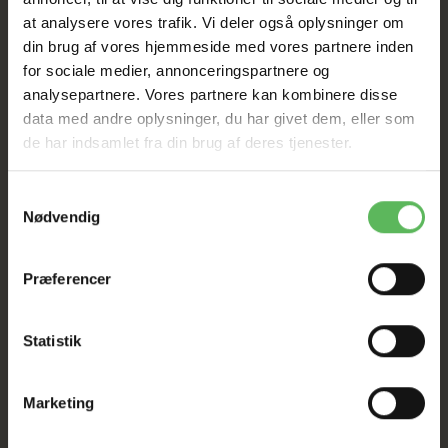
SIDE 2 Linie 3 - Hundetegn
at analysere vores trafik. Vi deler også oplysninger om
din brug af vores hjemmeside med vores partnere inden
for sociale medier, annonceringspartnere og
analysepartnere. Vores partnere kan kombinere disse
data med andre oplysninger, du har givet dem, eller som
de har indsamlet fra din brug af deres tjenester.
LÆG I KURV
Samtykkevalg
Nødvendig
SOMMER
Præferencer
UDSALG
Statistik
TIL D. 8 AUGUST
Marketing