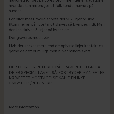
mulighed for det på vores tegn) men der er situationer
hvor det kan misbruges at folk kender navnet på
hunden
For blive mest tydlig anbefalder vi 2 linjer pr side
(Kommer an på hvor langt skrives så krympes ind). Men
der kan skrives 3 linjer på hver side
Der graveres med sølv
Hvis der ønskes mere end de oplyste linjer kontakt os
gerne da det er muligt men bliver mindre skrift
DER ER INGEN RETURET PÅ GRAVERET TEGN DA
DE ER SPECIAL LAVET, SÅ FORTRYDER MAN EFTER
KØB/EFTER MODTAGELSE KAN DEN IKKE
OMBYTTES/RETUNERES
Mere information