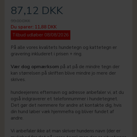
87,12 DKK
99,00 DKK
Du sparer:
11,88 DKK
Tilbud udløber 08/08/2026
På alle vores kvalitets hundetegn og kattetegn er
gravering inkluderet i prisen + ring.
Vær dog opmærksom
på at på de mindre tegn der
kan størrelsen på skriften blive mindre jo mere der
skrives.
hundeejerens efternavn og adresse anbefaler vi, at du
også indgraverer et telefonnummer i hundetegnet.
Det gør det nemmere for andre at kontakte dig, hvis
din hund løber væk hjemmefra og bliver fundet af
andre.
Vi anbefaler ikke at man skriver hundens navn (der er