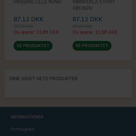
MESSING LILLE RUND
MØRKEBLÅ STORT
L
KØDBEN
87,12 DKK
87,12 DKK
8
99,00 DKK
99,00 DKK
99
Du sparer:
11,88 DKK
Du sparer:
11,88 DKK
Du
SE PRODUKTET
SE PRODUKTET
DINE SIDST SETE PRODUKTER
INFORMATIONER
Fortrolighed