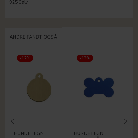
925 Sølv
ANDRE FANDT OGSÅ
-12%
-12%
HUNDETEGN
HUNDETEGN
H