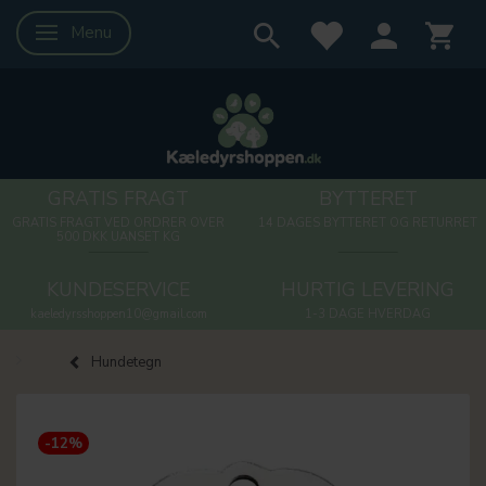
Menu
Skifte navigation
GRATIS FRAGT
BYTTERET
GRATIS FRAGT VED ORDRER OVER
14 DAGES BYTTERET OG RETURRET
500 DKK UANSET KG
KUNDESERVICE
HURTIG LEVERING
kaeledyrsshoppen10@gmail.com
1-3 DAGE HVERDAG
Hundetegn
-12%