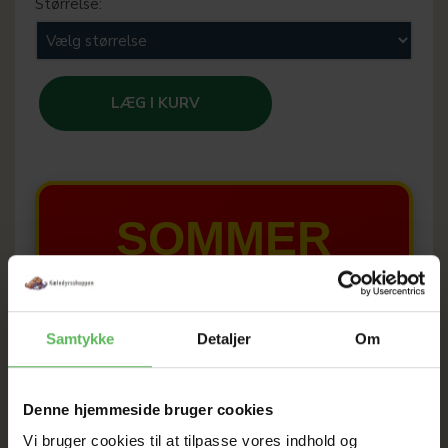
Størrelse:
LÆG I KURV
SOMMER
UDSALG
TIL D. 8 AUGUST
Samtykke
Detaljer
Om
HELE WEBSHOPPEN ER
Denne hjemmeside bruger cookies
SAT NED
Vi bruger cookies til at tilpasse vores indhold og