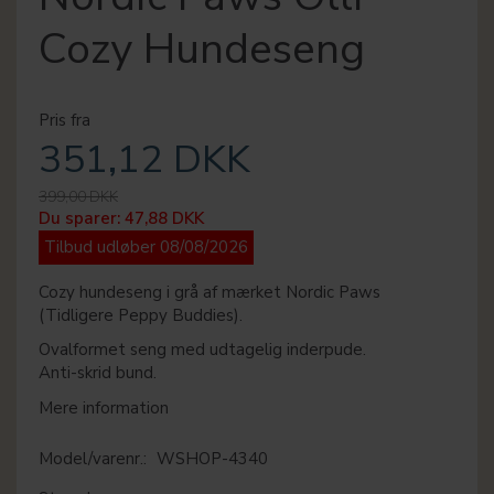
Cozy Hundeseng
Pris fra
351,12 DKK
399,00 DKK
Du sparer:
47,88 DKK
Tilbud udløber 08/08/2026
Cozy hundeseng i grå af mærket Nordic Paws
(Tidligere Peppy Buddies).
Ovalformet seng med udtagelig inderpude.
Anti-skrid bund.
Mere information
Model/varenr.:
WSHOP-4340