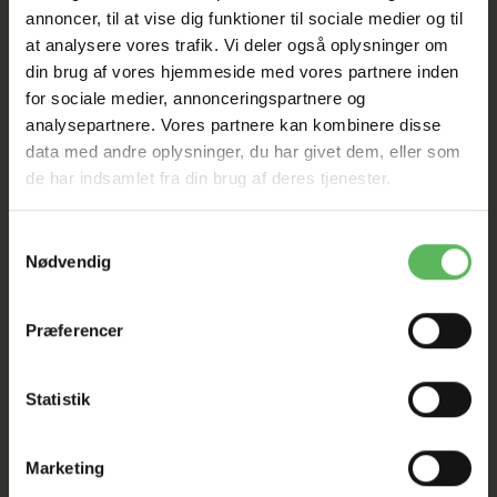
annoncer, til at vise dig funktioner til sociale medier og til
at analysere vores trafik. Vi deler også oplysninger om
Tilbud GÆLDER IKKE
din brug af vores hjemmeside med vores partnere inden
for sociale medier, annonceringspartnere og
analysepartnere. Vores partnere kan kombinere disse
I FYSISK BUTIKKERE
data med andre oplysninger, du har givet dem, eller som
de har indsamlet fra din brug af deres tjenester.
Samtykkevalg
Nødvendig
Præferencer
BESKRIVELSE
Statistik
Vaskbar ved 30 grader
Marketing
Medium 58,5*58,5*15cm