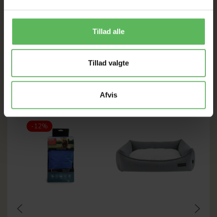
Large 76,5*76,5*16,5cm
Tillad alle
Tillad valgte
ANDRE FANDT OGSÅ
Afvis
Populær
-12%
-12%