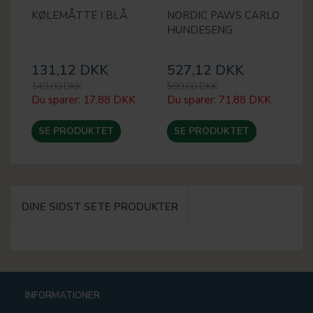
KØLEMÅTTE I BLÅ
NORDIC PAWS CARLO
F
HUNDESENG
S
131,12 DKK
527,12 DKK
3
149,00 DKK
599,00 DKK
39
Du sparer:
17,88 DKK
Du sparer:
71,88 DKK
Du
SE PRODUKTET
SE PRODUKTET
DINE SIDST SETE PRODUKTER
INFORMATIONER