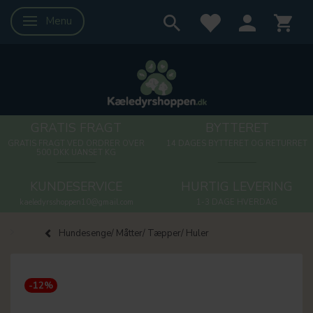
Menu
Skifte navigation
GRATIS FRAGT
BYTTERET
GRATIS FRAGT VED ORDRER OVER
14 DAGES BYTTERET OG RETURRET
500 DKK UANSET KG
KUNDESERVICE
HURTIG LEVERING
kaeledyrsshoppen10@gmail.com
1-3 DAGE HVERDAG
Hundesenge/ Måtter/ Tæpper/ Huler
-12%