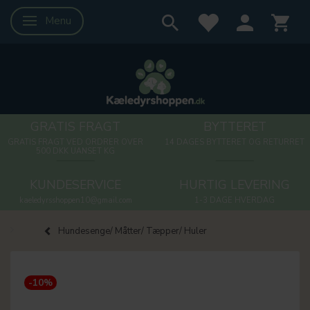
Menu
Skifte navigation
GRATIS FRAGT
BYTTERET
GRATIS FRAGT VED ORDRER OVER
14 DAGES BYTTERET OG RETURRET
500 DKK UANSET KG
KUNDESERVICE
HURTIG LEVERING
kaeledyrsshoppen10@gmail.com
1-3 DAGE HVERDAG
Hundesenge/ Måtter/ Tæpper/ Huler
-10%