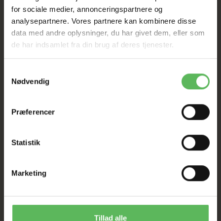
Tilbud GÆLDER IKKE
for sociale medier, annonceringspartnere og
analysepartnere. Vores partnere kan kombinere disse
I FYSISK BUTIKKERE
data med andre oplysninger, du har givet dem, eller som
de har indsamlet fra din brug af deres tjenester.
Samtykkevalg
Nødvendig
Præferencer
BESKRIVELSE
ANDRE KØBTE OGSÅ
Statistik
Materiale: Polyester.
Inderpude med lynlås.
Kan maskinvaskes ved 30 grader.
Marketing
Tillad alle