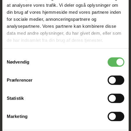
Tilbud GÆLDER IKKE
at analysere vores trafik. Vi deler også oplysninger om
din brug af vores hjemmeside med vores partnere inden
I FYSISK BUTIKKERE
for sociale medier, annonceringspartnere og
analysepartnere. Vores partnere kan kombinere disse
data med andre oplysninger, du har givet dem, eller som
de har indsamlet fra din brug af deres tjenester.
Samtykkevalg
Nødvendig
BESKRIVELSE
Præferencer
Den runde, bomuldsfyldte bløde plys seng giver dig
mulighed for at sove, som om du sover på
Statistik
skyer. Alcantara-looket får komfortsengen Donut
"Arusha" til at se endnu mere behagelig ud. Med en
størrelse på Ø 45 cm kan en lille hund eller kat godt
Marketing
krølle sig sammen. På grund af det anvendte mikrofiber
materiale (100% polyester), kan sengen vaskes ved 30
°C.