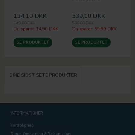
134,10 DKK
539,10 DKK
3
149,00 DKK
599,00 DKK
39
Du sparer:
14,90 DKK
Du sparer:
59,90 DKK
Du
SE PRODUKTET
SE PRODUKTET
DINE SIDST SETE PRODUKTER
INFORMATIONER
Fortrolighed
Retur, Ombytning & Reklamation