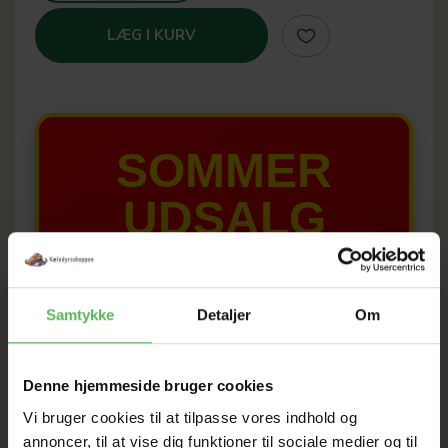
LÆG I KURV
SOMMER
UDSALG
TIL D. 22 AUGUST
Samtykke
Detaljer
Om
HELE WEBSHOPPEN ER
SAT NED
Denne hjemmeside bruger cookies
Vi bruger cookies til at tilpasse vores indhold og
annoncer, til at vise dig funktioner til sociale medier og til