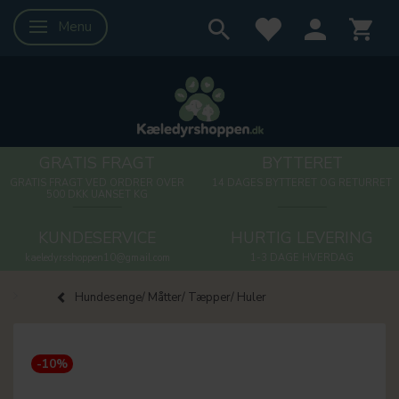
Menu
Skifte navigation
GRATIS FRAGT
BYTTERET
GRATIS FRAGT VED ORDRER OVER
14 DAGES BYTTERET OG RETURRET
500 DKK UANSET KG
KUNDESERVICE
HURTIG LEVERING
kaeledyrsshoppen10@gmail.com
1-3 DAGE HVERDAG
Hundesenge/ Måtter/ Tæpper/ Huler
-10%