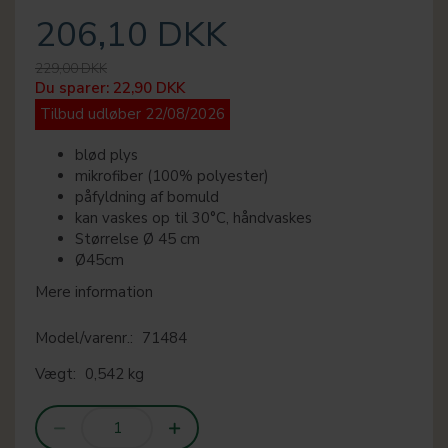
206,10 DKK
229,00 DKK
Du sparer:
22,90 DKK
Tilbud udløber 22/08/2026
blød plys
mikrofiber (100% polyester)
påfyldning af bomuld
kan vaskes op til 30°C, håndvaskes
Størrelse Ø 45 cm
Ø45cm
Mere information
Model/varenr.:
71484
Vægt:
0,542 kg