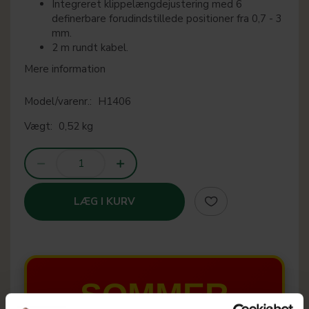
Integreret klippelængdejustering med 6
definerbare forudindstillede positioner fra 0,7 - 3
mm.
2 m rundt kabel.
Mere information
Model/varenr.:
H1406
Vægt:
0,52 kg
LÆG I KURV
SOMMER