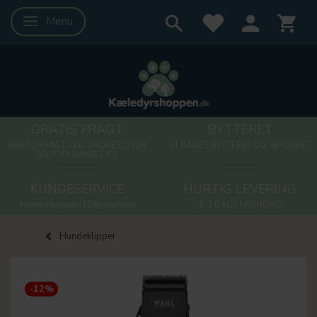
Menu
Skifte navigation
GRATIS FRAGT
BYTTERET
GRATIS FRAGT VED ORDRER OVER
14 DAGES BYTTERET OG RETURRET
500 DKK UANSET KG
KUNDESERVICE
HURTIG LEVERING
kaeledyrsshoppen10@gmail.com
1-3 DAGE HVERDAG
Hundeklipper
-12%