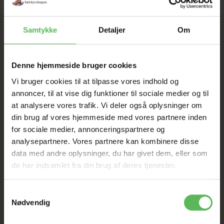
UDSALG
Samtykke
Detaljer
Om
TIL D. 8 AUGUST
Denne hjemmeside bruger cookies
HELE WEBSHOPPEN ER
Vi bruger cookies til at tilpasse vores indhold og
SAT NED
annoncer, til at vise dig funktioner til sociale medier og til
at analysere vores trafik. Vi deler også oplysninger om
din brug af vores hjemmeside med vores partnere inden
Tilbud GÆLDER IKKE
for sociale medier, annonceringspartnere og
analysepartnere. Vores partnere kan kombinere disse
data med andre oplysninger, du har givet dem, eller som
I FYSISK BUTIKKERE
de har indsamlet fra din brug af deres tjenester.
Samtykkevalg
Nødvendig