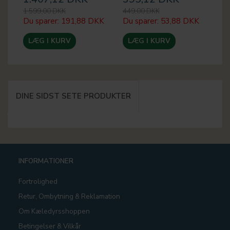
1.599,00 DKK
449,00 DKK
Du sparer:
191,88 DKK
Du sparer:
53,88 DKK
LÆG I KURV
LÆG I KURV
DINE SIDST SETE PRODUKTER
INFORMATIONER
Fortrolighed
Retur, Ombytning & Reklamation
Om Kæledyrsshoppen
Betingelser & Vilkår