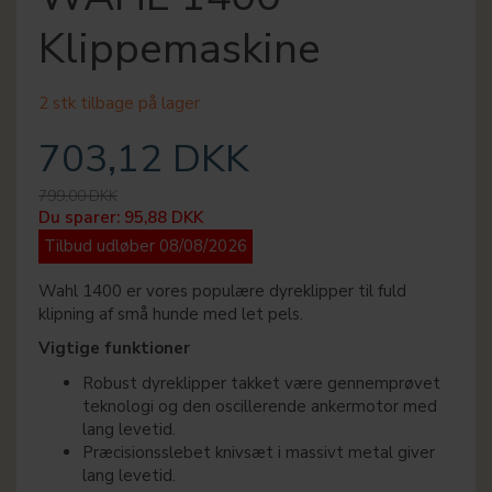
Klippemaskine
2 stk tilbage på lager
703,12 DKK
799,00 DKK
Du sparer:
95,88 DKK
Tilbud udløber 08/08/2026
Wahl 1400 er vores populære dyreklipper til fuld
klipning af små hunde med let pels.
Vigtige funktioner
Robust dyreklipper takket være gennemprøvet
teknologi og den oscillerende ankermotor med
lang levetid.
Præcisionsslebet knivsæt i massivt metal giver
lang levetid.