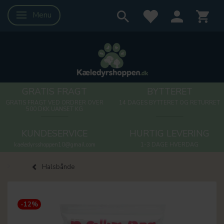
Menu
Skifte navigation
GRATIS FRAGT
BYTTERET
GRATIS FRAGT VED ORDRER OVER
14 DAGES BYTTERET OG RETURRET
500 DKK UANSET KG
KUNDESERVICE
HURTIG LEVERING
kaeledyrsshoppen10@gmail.com
1-3 DAGE HVERDAG
Halsbånde
-12%