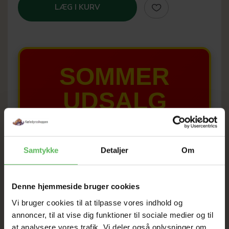
LÆG I KURV
SOMMER
UDSALG
TIL D. 8 AUGUST
Samtykke
Detaljer
Om
HELE WEBSHOPPEN ER
SAT NED
Denne hjemmeside bruger cookies
Vi bruger cookies til at tilpasse vores indhold og
annoncer, til at vise dig funktioner til sociale medier og til
Tilbud GÆLDER IKKE
at analysere vores trafik. Vi deler også oplysninger om