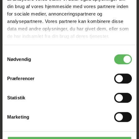
din brug af vores hjemmeside med vores partnere inden
I FYSISK BUTIKKERE
for sociale medier, annonceringspartnere og
analysepartnere. Vores partnere kan kombinere disse
data med andre oplysninger, du har givet dem, eller som
de har indsamlet fra din brug af deres tjenester.
Samtykkevalg
Nødvendig
BESKRIVELSE
Præferencer
Halsbåndene gør det nemt
for opdrætteren at identificere de nyfødte hvalpe, hver
Statistik
hvalp har sin egen farve.
Justerbar med velcro i siden fra 7-33 cm.
Marketing
Halsbåndene er sikre, giftfri, farveægte, vaskbare og kan
bruges igen og igen.