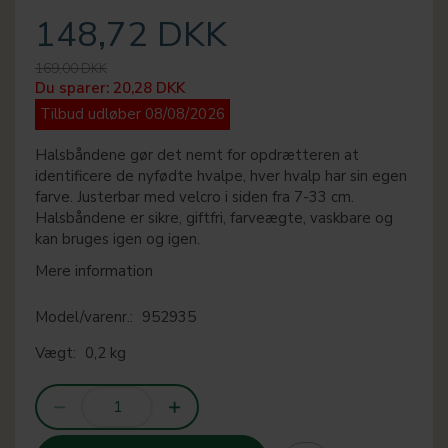
148,72 DKK
169,00 DKK
Du sparer:
20,28 DKK
Tilbud udløber 08/08/2026
Halsbåndene gør det nemt for opdrætteren at
identificere de nyfødte hvalpe, hver hvalp har sin egen
farve. Justerbar med velcro i siden fra 7-33 cm.
Halsbåndene er sikre, giftfri, farveægte, vaskbare og
kan bruges igen og igen.
Mere information
Model/varenr.:
952935
Vægt:
0,2 kg