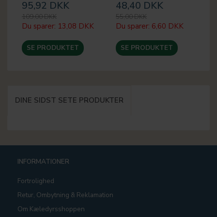
95,92 DKK
48,40 DKK
3
109,00 DKK
55,00 DKK
36
Du sparer:
13,08 DKK
Du sparer:
6,60 DKK
Du
SE PRODUKTET
SE PRODUKTET
DINE SIDST SETE PRODUKTER
INFORMATIONER
Fortrolighed
Retur, Ombytning & Reklamation
Om Kæledyrsshoppen