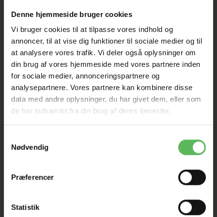
HELE WEBSHOPPEN ER
Denne hjemmeside bruger cookies
SAT NED
Vi bruger cookies til at tilpasse vores indhold og
annoncer, til at vise dig funktioner til sociale medier og til
at analysere vores trafik. Vi deler også oplysninger om
Tilbud GÆLDER IKKE
din brug af vores hjemmeside med vores partnere inden
for sociale medier, annonceringspartnere og
I FYSISK BUTIKKERE
analysepartnere. Vores partnere kan kombinere disse
data med andre oplysninger, du har givet dem, eller som
de har indsamlet fra din brug af deres tjenester.
Samtykkevalg
Nødvendig
BESKRIVELSE
ANDRE KØBTE OGSÅ
Præferencer
StarSnack Crushy Anti-Hairballs er en skøn godbid til
Statistik
alle katte, de er sprøde udenpå og cremede