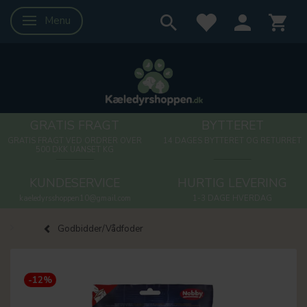
Menu
Skifte navigation
GRATIS FRAGT
BYTTERET
GRATIS FRAGT VED ORDRER OVER
14 DAGES BYTTERET OG RETURRET
500 DKK UANSET KG
KUNDESERVICE
HURTIG LEVERING
kaeledyrsshoppen10@gmail.com
1-3 DAGE HVERDAG
Godbidder/Vådfoder
-12%