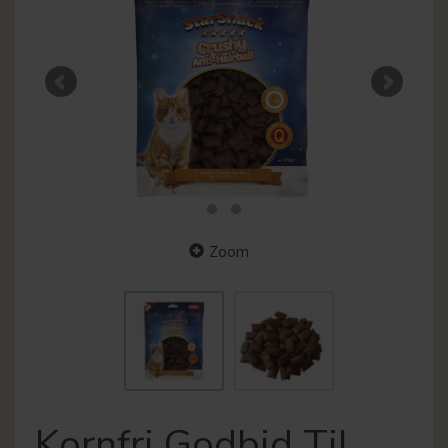
Zoom
Kornfri Godbid Til