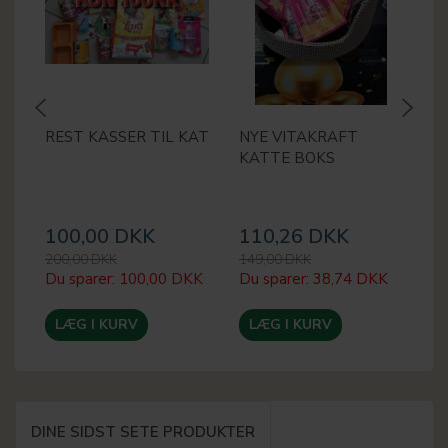
REST KASSER TIL KAT
NYE VITAKRAFT
M
KATTE BOKS
100,00 DKK
110,26 DKK
1
200,00 DKK
149,00 DKK
20
Du sparer:
100,00 DKK
Du sparer:
38,74 DKK
Du
LÆG I KURV
LÆG I KURV
DINE SIDST SETE PRODUKTER