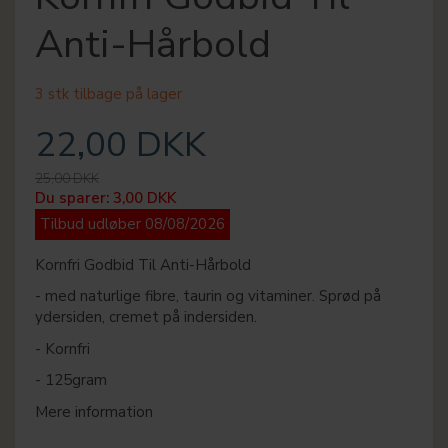
Anti-Hårbold
3 stk tilbage på lager
22,00 DKK
25,00 DKK
Du sparer:
3,00 DKK
Tilbud udløber 08/08/2026
Kornfri Godbid Til Anti-Hårbold
- med naturlige fibre, taurin og vitaminer. Sprød på
ydersiden, cremet på indersiden.
- Kornfri
- 125gram
Mere information