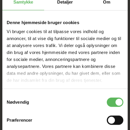
Samtykke
Detaljer
Om
HELE WEBSHOPPEN ER
SAT NED
Denne hjemmeside bruger cookies
Vi bruger cookies til at tilpasse vores indhold og
annoncer, til at vise dig funktioner til sociale medier og til
Tilbud GÆLDER IKKE
at analysere vores trafik. Vi deler også oplysninger om
din brug af vores hjemmeside med vores partnere inden
I FYSISK BUTIKKERE
for sociale medier, annonceringspartnere og
analysepartnere. Vores partnere kan kombinere disse
data med andre oplysninger, du har givet dem, eller som
de har indsamlet fra din brug af deres tjenester.
Samtykkevalg
Nødvendig
BESKRIVELSE
Præferencer