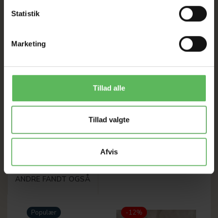
Analyse:
Statistik
Råprotein 67,4%, råfedt 35,7%, råaske 3,5%
Marketing
Whesco Nature, er kendetegnet ved en 100% naturlig
godbid til din hund.
Whesco Nature findes i mange forskellige varianter og
Tillad alle
kommer fra producenter i EU.
Whesco Nature er kendetegnet for kvalitet og 100%
Tillad valgte
naturligt.
Afvis
ANDRE FANDT OGSÅ
Populær
-12%