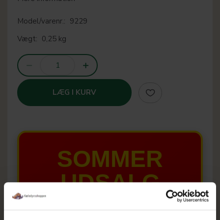
Model/varenr.:
9229
Vægt:
0,25 kg
LÆG I KURV
SOMMER
UDSALG
TIL D. 8 AUGUST