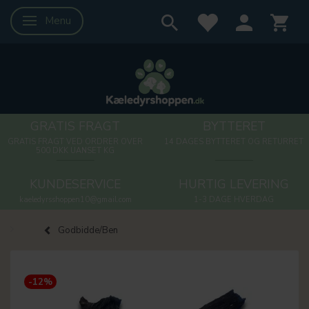
Menu
Skifte navigation
GRATIS FRAGT
BYTTERET
GRATIS FRAGT VED ORDRER OVER
14 DAGES BYTTERET OG RETURRET
500 DKK UANSET KG
KUNDESERVICE
HURTIG LEVERING
kaeledyrsshoppen10@gmail.com
1-3 DAGE HVERDAG
Godbidde/Ben
-12%