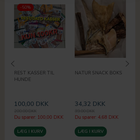
-50%
REST KASSER TIL
NATUR SNACK BOKS
M
HUNDE
2
100,00 DKK
34,32 DKK
2
200,00 DKK
39,00 DKK
30
Du sparer:
100,00 DKK
Du sparer:
4,68 DKK
Du
LÆG I KURV
LÆG I KURV