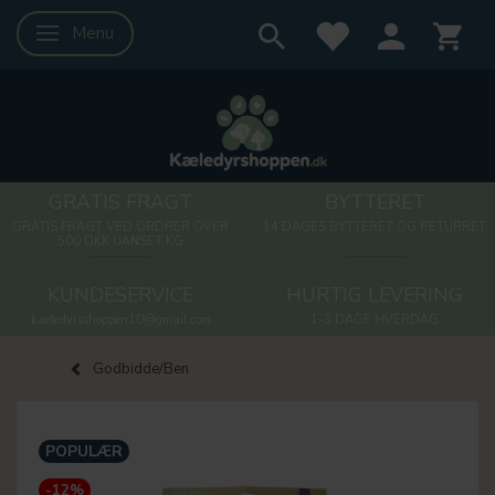
Menu
Skifte navigation
GRATIS FRAGT
BYTTERET
GRATIS FRAGT VED ORDRER OVER
14 DAGES BYTTERET OG RETURRET
500 DKK UANSET KG
KUNDESERVICE
HURTIG LEVERING
kaeledyrsshoppen10@gmail.com
1-3 DAGE HVERDAG
Godbidde/Ben
POPULÆR
-12%