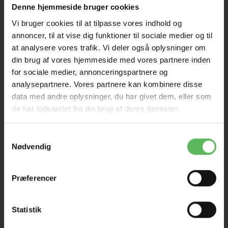
SAT NED
Denne hjemmeside bruger cookies
Vi bruger cookies til at tilpasse vores indhold og
annoncer, til at vise dig funktioner til sociale medier og til
Tilbud GÆLDER IKKE
at analysere vores trafik. Vi deler også oplysninger om
din brug af vores hjemmeside med vores partnere inden
I FYSISK BUTIKKERE
for sociale medier, annonceringspartnere og
analysepartnere. Vores partnere kan kombinere disse
data med andre oplysninger, du har givet dem, eller som
de har indsamlet fra din brug af deres tjenester.
Samtykkevalg
Nødvendig
BESKRIVELSE
Præferencer
Treateaters XL-Bag er den perfekte pose, hvis du
ønsker, at posen skal række længere, eller hvis du har
Statistik
flere hunde derhjemme!