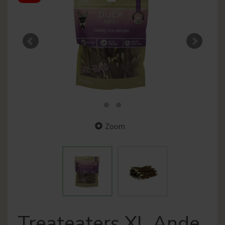
Zoom
Treateaters XL Ande