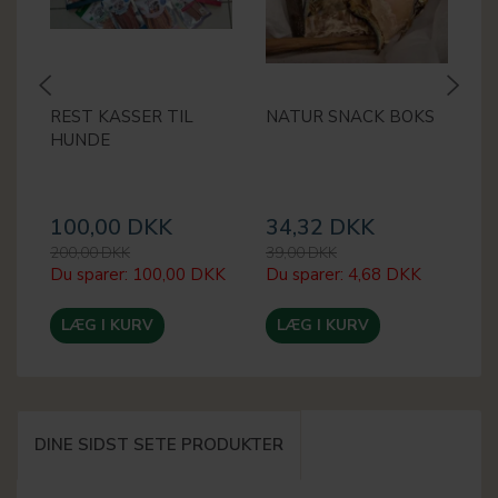
REST KASSER TIL
NATUR SNACK BOKS
M
HUNDE
2
100,00 DKK
34,32 DKK
2
200,00 DKK
39,00 DKK
30
Du sparer:
100,00 DKK
Du sparer:
4,68 DKK
Du
LÆG I KURV
LÆG I KURV
DINE SIDST SETE PRODUKTER