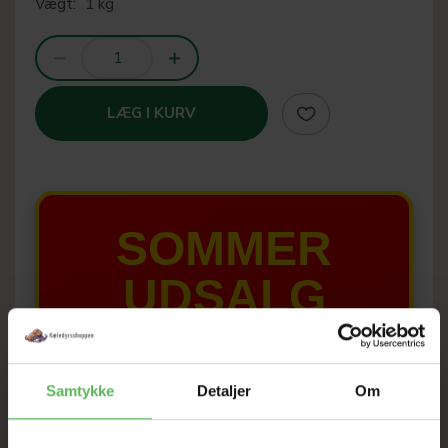
Vægt:
1 kg
LÆG I KURV
SOMMER
UDSALG
TIL D. 8 AUGUST
Samtykke
Detaljer
Om
HELE WEBSHOPPEN ER