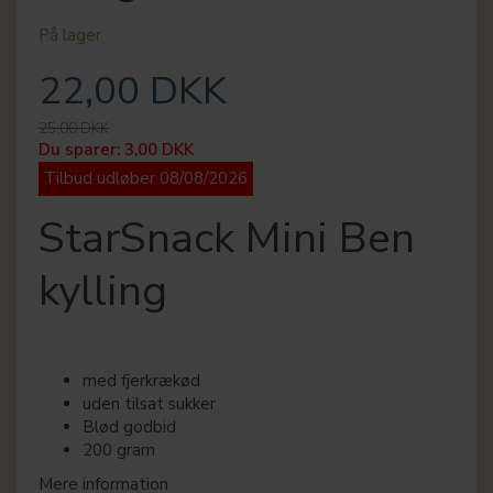
På lager
22,00 DKK
25,00 DKK
Du sparer:
3,00 DKK
Tilbud udløber 08/08/2026
StarSnack Mini Ben
kylling
med fjerkrækød
uden tilsat sukker
Blød godbid
200 gram
Mere information