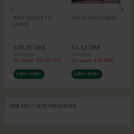
REST KASSER TIL
NATUR SNACK BOKS
M
HUNDE
2
100,00 DKK
34,32 DKK
2
200,00 DKK
39,00 DKK
30
Du sparer:
100,00 DKK
Du sparer:
4,68 DKK
Du
LÆG I KURV
LÆG I KURV
DINE SIDST SETE PRODUKTER