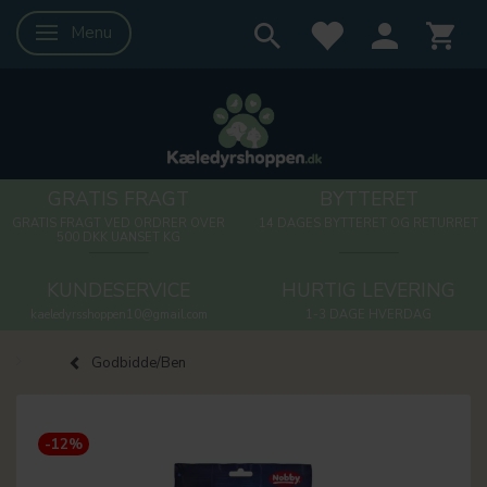
Menu
Skifte navigation
GRATIS FRAGT
BYTTERET
GRATIS FRAGT VED ORDRER OVER
14 DAGES BYTTERET OG RETURRET
500 DKK UANSET KG
KUNDESERVICE
HURTIG LEVERING
kaeledyrsshoppen10@gmail.com
1-3 DAGE HVERDAG
Godbidde/Ben
-12%