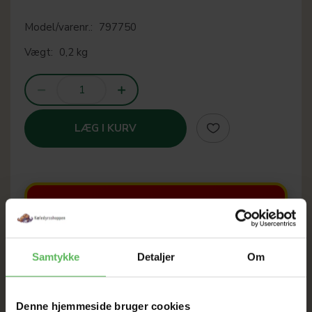
Model/varenr.:
797750
Vægt:
0,2 kg
LÆG I KURV
SOMMER
UDSALG
Samtykke
Detaljer
Om
TIL D. 8 AUGUST
Denne hjemmeside bruger cookies