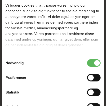
Vi bruger cookies til at tilpasse vores indhold og
HELE WEBSHOPPEN ER
annoncer, til at vise dig funktioner til sociale medier og til
SAT NED
at analysere vores trafik. Vi deler også oplysninger om
din brug af vores hjemmeside med vores partnere inden
for sociale medier, annonceringspartnere og
analysepartnere. Vores partnere kan kombinere disse
Tilbud GÆLDER IKKE
data med andre oplysninger, du har givet dem, eller som
de har indsamlet fra din brug af deres tjenester.
I FYSISK BUTIKKERE
Samtykkevalg
Nødvendig
Præferencer
BESKRIVELSE
Statistik
StarSnack-serie indeholder lækre snacks med kødsmag