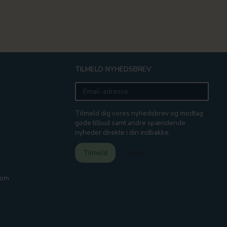
TILMELD NYHEDSBREV
Email-
adresse
Tilmeld dig vores nyhedsbrev og modtag
gode tilbud samt andre spændende
nyheder direkte i din indbakke.
Tilmeld
Afmeld
com