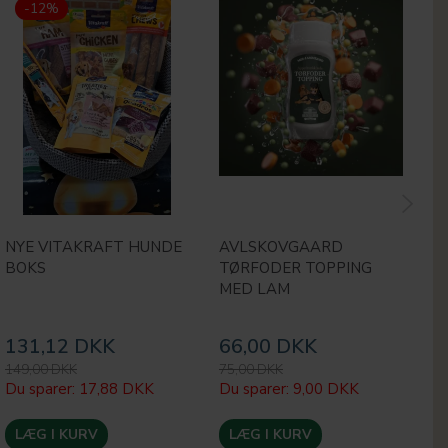
-12%
NYE VITAKRAFT HUNDE
AVLSKOVGAARD
M
BOKS
TØRFODER TOPPING
H
MED LAM
131,12 DKK
66,00 DKK
1
149,00 DKK
75,00 DKK
24
Du sparer:
17,88 DKK
Du sparer:
9,00 DKK
Du
LÆG I KURV
LÆG I KURV