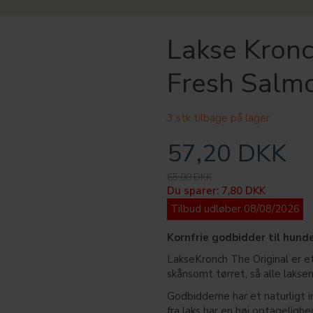
Lakse Kron
Fresh Salm
3 stk tilbage på lager
57,20 DKK
65,00 DKK
Du sparer:
7,80 DKK
Tilbud udløber 08/08/2026
Kornfrie godbidder til hunde
LakseKronch The Original er et
skånsomt tørret, så alle laks
Godbidderne har et naturligt i
fra laks har en høj optagelighe