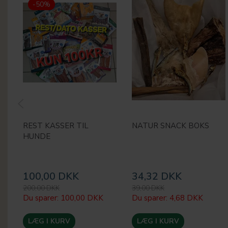
-50%
REST KASSER TIL
NATUR SNACK BOKS
HUNDE
100,00 DKK
34,32 DKK
200,00 DKK
39,00 DKK
Du sparer:
100,00 DKK
Du sparer:
4,68 DKK
LÆG I KURV
LÆG I KURV