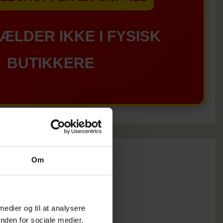
GÆLDER IKKE I FYSISK
BUTIKKERE
Om
 medier og til at analysere
nden for sociale medier,