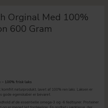
ch Orginal Med 100%
on 600 Gram
 – 100% frisk laks
 kornfrit naturprodukt, lavet af 100% ren laks. Laksen er
ens gode egenskaber er bevaret.
ndhold af de essentielle omega-3 og -6 fedtsyrer. Proteiner
d og er meget let fordøjelige. En godbid i særklasse, der