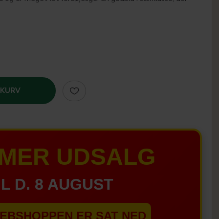
 KURV
MER UDSALG
IL D. 8 AUGUST
EBSHOPPEN ER SAT NED