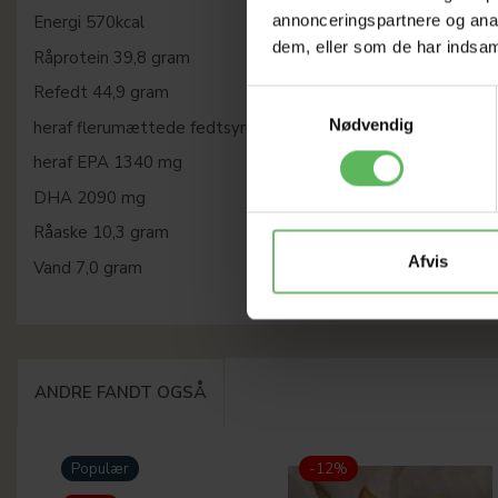
annonceringspartnere og anal
Energi 570kcal
dem, eller som de har indsaml
Råprotein 39,8 gram
Refedt 44,9 gram
Samtykkevalg
Nødvendig
heraf flerumættede fedtsyrer 12600
mg
heraf EPA 1340 mg
DHA 2090 mg
Råaske 10,3 gram
Afvis
Vand 7,0 gram
ANDRE FANDT OGSÅ
Populær
-12%