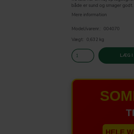
både er sund og smager godt.
Mere information
Model/varenr.:
004070
Vægt:
0,632 kg
LÆG I
SOM
T
HELE W