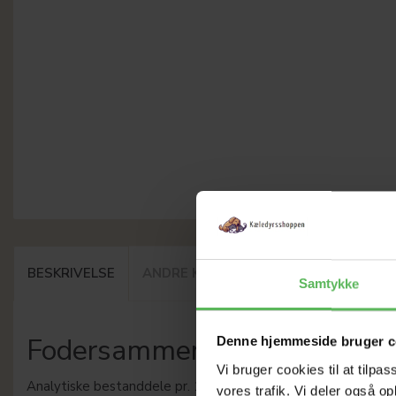
BESKRIVELSE
ANDRE KØBTE OGSÅ
Samtykke
Fodersammensætning
Denne hjemmeside bruger c
Vi bruger cookies til at tilpas
Analytiske bestanddele pr. 100 g
vores trafik. Vi deler også 