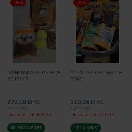
-26%
-26%
MÅNEDSKASSE OVER 25
NYE VITAKRAFT HUNDE
KG HUND
BOKS
222,00 DKK
110,26 DKK
300,00 DKK
149,00 DKK
Du sparer:
78,00 DKK
Du sparer:
38,74 DKK
SE PRODUKTET
LÆG I KURV