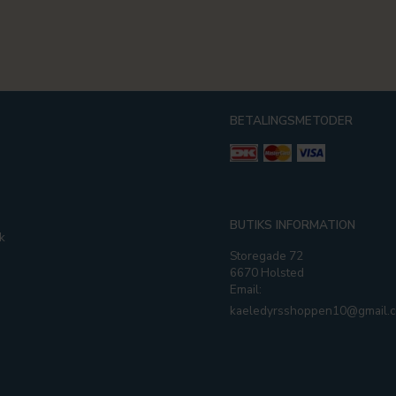
BETALINGSMETODER
g
BUTIKS INFORMATION
k
Storegade 72
6670 Holsted
Email:
kaeledyrsshoppen10@gmail.