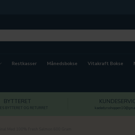
Restkasser
Månedsbokse
Vitakraft Bokse
BYTTERET
KUNDESERVI
ES BYTTERET OG RETURRET
kaeledyrsshoppen10@gmai
ginal Med 100% Fresh Salmon 600 Gram