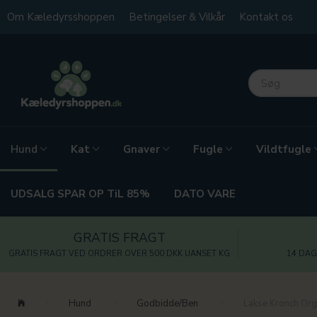
Om Kæledyrsshoppen
Betingelser & Vilkår
Kontakt os
Kat
Gnaver
Fugle
Vildtfugle
Hund
UDSALG SPAR OP TiL 85%
DATO VARE
GRATIS FRAGT
GRATIS FRAGT VED ORDRER OVER 500 DKK UANSET KG
14 DAG
Hund
Godbidde/Ben
Lakse Kronch Or