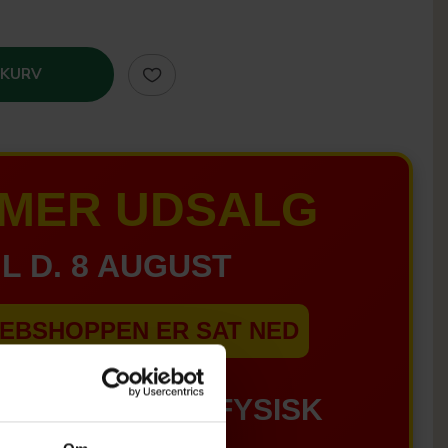
 KURV
MER UDSALG
IL D. 8 AUGUST
EBSHOPPEN ER SAT NED
GÆLDER IKKE I FYSISK