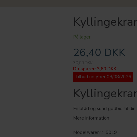
Kyllingekr
På lager
26,40 DKK
30,00 DKK
Du sparer:
3,60 DKK
Tilbud udløber 08/08/2026
Kyllingekr
En blød og sund godbid til di
Mere information
Model/varenr.:
9019