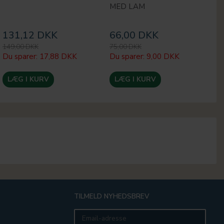
MED LAM
131,12 DKK
66,00 DKK
1
149,00 DKK
75,00 DKK
24
Du sparer:
17,88 DKK
Du sparer:
9,00 DKK
Du
LÆG I KURV
LÆG I KURV
TILMELD NYHEDSBREV
Email-
adresse