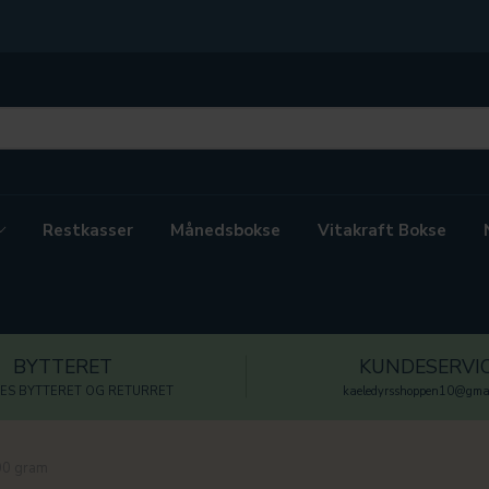
Restkasser
Månedsbokse
Vitakraft Bokse
BYTTERET
KUNDESERVI
ES BYTTERET OG RETURRET
kaeledyrsshoppen10@gmai
00 gram