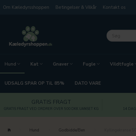
Om Kæledyrsshoppen
Betingelser & Vilkår
Kontakt os
Kat
Gnaver
Fugle
Vildtfugle
Hund
UDSALG SPAR OP TiL 85%
DATO VARE
GRATIS FRAGT
GRATIS FRAGT VED ORDRER OVER 500 DKK UANSET KG
14 DAG
Hund
Godbidde/Ben
Kyllingekranse 5