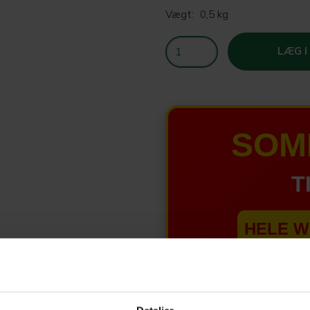
Vægt:
0,5 kg
LÆG I
SOM
T
HELE W
Tilbud 