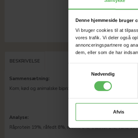
Samtykke
Denne hjemmeside bruger c
Vi bruger cookies til at tilpas
vores trafik. Vi deler også 
annonceringspartnere og anal
dem, eller som de har indsaml
BESKRIVELSE
Samtykkevalg
Nødvendig
Sammensætning:
Korn, kød og animalske biprodukter (min. 4% kylling), vegetab
Afvis
Analyse:
Råprotein 19%, råfedt 8%, råaske 8%, træstof 2%, Vand 16