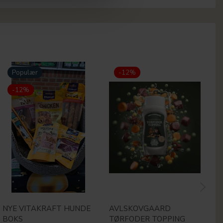
Populær
-12%
-12%
NYE VITAKRAFT HUNDE
AVLSKOVGAARD
M
BOKS
TØRFODER TOPPING
H