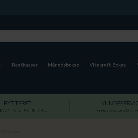
Restkasser
Månedsbokse
Vitakraft Bokse
BYTTERET
KUNDESERVI
ES BYTTERET OG RETURRET
kaeledyrsshoppen10@gmai
et 500 gram