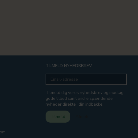
TILMELD NYHEDSBREV
Email-
adresse
Tilmeld dig vores nyhedsbrev og modtag
gode tilbud samt andre spændende
nyheder direkte i din indbakke.
Tilmeld
Afmeld
com