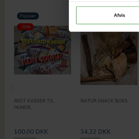
Afvis
Populær
-12%
-50%
REST KASSER TIL
NATUR SNACK BOKS
HUNDE
100,00 DKK
34,32 DKK
200,00 DKK
39,00 DKK