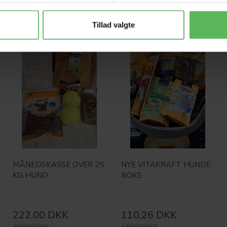
Tillad valgte
Populær
Populær
-26%
-26%
MÅNEDSKASSE OVER 25
NYE VITAKRAFT HUNDE
KG HUND
BOKS
222,00 DKK
110,26 DKK
300,00 DKK
149,00 DKK