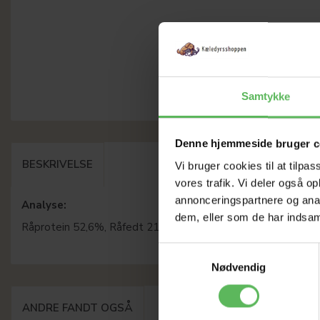
Samtykke
Denne hjemmeside bruger c
BESKRIVELSE
Vi bruger cookies til at tilpas
vores trafik. Vi deler også 
annonceringspartnere og anal
Analyse:
dem, eller som de har indsaml
Råprotein 52,6%, Råfedt 21,0%, Råaske 5,2%m Vand 6,9%
Samtykkevalg
Nødvendig
ANDRE FANDT OGSÅ