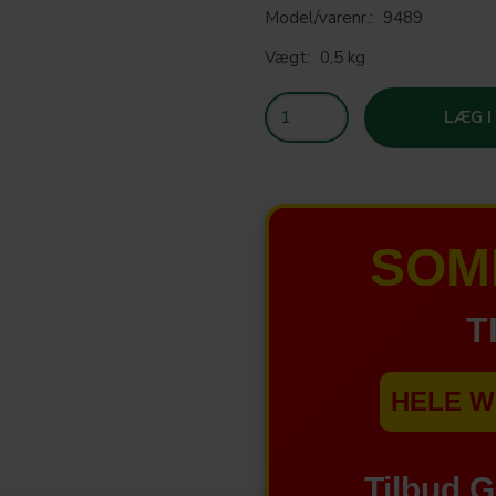
Model/varenr.:
9489
Vægt:
0,5 kg
LÆG I
SOM
T
HELE W
Tilbud 