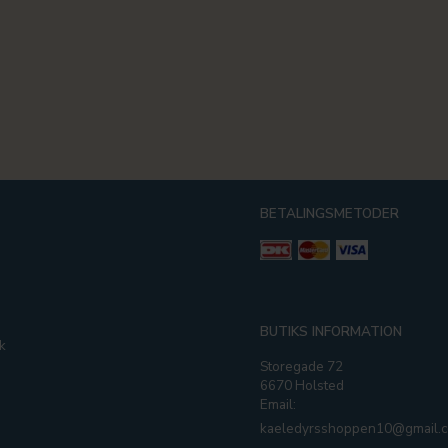
BETALINGSMETODER
g
BUTIKS INFORMATION
k
Storegade 72
6670 Holsted
Email:
kaeledyrsshoppen10@gmail.