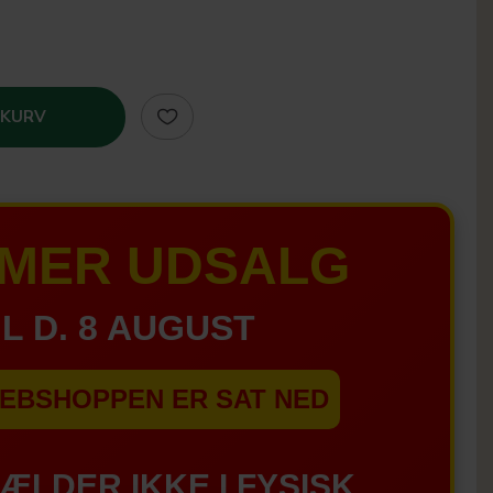
 KURV
MER UDSALG
IL D. 8 AUGUST
EBSHOPPEN ER SAT NED
GÆLDER IKKE I FYSISK