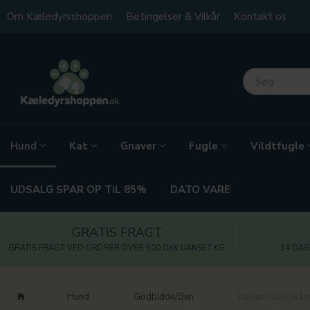
Om Kæledyrsshoppen
Betingelser & Vilkår
Kontakt os
Kat
Gnaver
Fugle
Vildtfugle
Hund
UDSALG SPAR OP TiL 85%
DATO VARE
GRATIS FRAGT
GRATIS FRAGT VED ORDRER OVER 500 DKK UANSET KG
14 DAG
Hund
Godbidde/Ben
Kalkunhalse skår