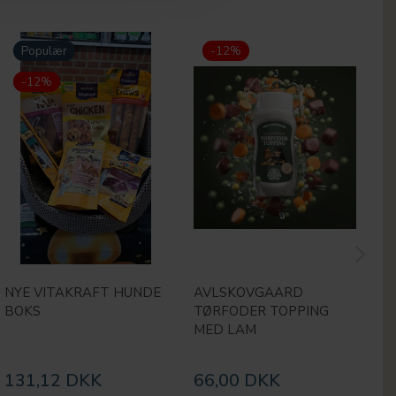
Populær
-12%
-12%
NYE VITAKRAFT HUNDE
AVLSKOVGAARD
M
BOKS
TØRFODER TOPPING
H
MED LAM
131,12 DKK
66,00 DKK
1