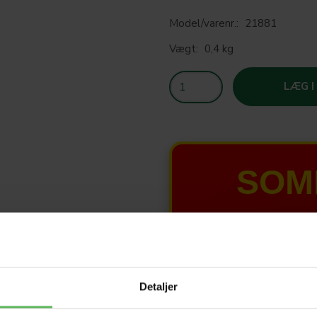
Model/varenr.:
21881
Vægt:
0,4 kg
LÆG I
SOM
T
HELE W
Detaljer