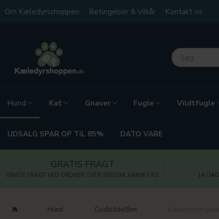
Om Kæledyrsshoppen
Betingelser & Vilkår
Kontakt os
Kat
Gnaver
Fugle
Vildtfugle
Hund
UDSALG SPAR OP TiL 85%
DATO VARE
GRATIS FRAGT
GRATIS FRAGT VED ORDRER OVER 500 DKK UANSET KG
14 DAG
Hund
Godbidde/Ben
Kæledyrsshoppen