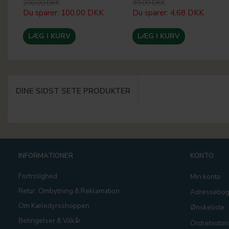
200,00 DKK
39,00 DKK
Du sparer:
100,00 DKK
Du sparer:
4,68 DKK
LÆG I KURV
LÆG I KURV
DINE SIDST SETE PRODUKTER
INFORMATIONER
KONTO
Fortrolighed
Min konto
Retur, Ombytning & Reklamation
Adressebo
Om Kæledyrsshoppen
Ønskeliste
Betingelser & Vilkår
Ordrehistori