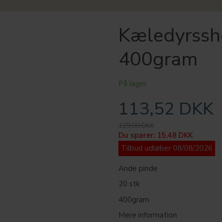
Kæledyrssh
400gram
På lager
113,52 DKK
129,00 DKK
Du sparer:
15,48 DKK
Tilbud udløber 08/08/2026
Ande pinde
20 stk
400gram
Mere information