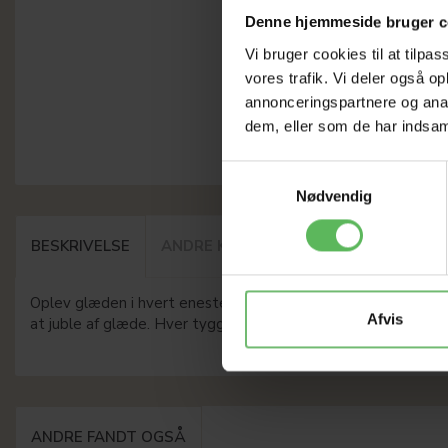
Denne hjemmeside bruger c
Vi bruger cookies til at tilpas
vores trafik. Vi deler også 
annonceringspartnere og anal
dem, eller som de har indsaml
Samtykkevalg
Nødvendig
BESKRIVELSE
ANDRE KØBTE OGSÅ
Oplev glæden i hvert eneste tyg med Duck Rolls – de ultimati
Afvis
at juble af glæde. Hver tyggestang er hele 12,5 cm lang, og i
ANDRE FANDT OGSÅ