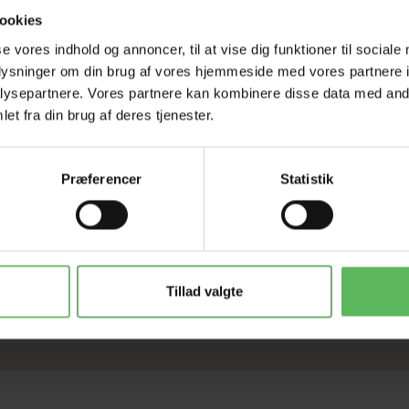
Tilbud 
ookies
se vores indhold og annoncer, til at vise dig funktioner til sociale
oplysninger om din brug af vores hjemmeside med vores partnere i
ysepartnere. Vores partnere kan kombinere disse data med andr
et fra din brug af deres tjenester.
Præferencer
Statistik
ve tyggestænger til din hund! Duck Rolls er uimodståeligt forføre
Tillad valgte
 hver pakke finder du hele 400 g af disse lækkerier at nyde.