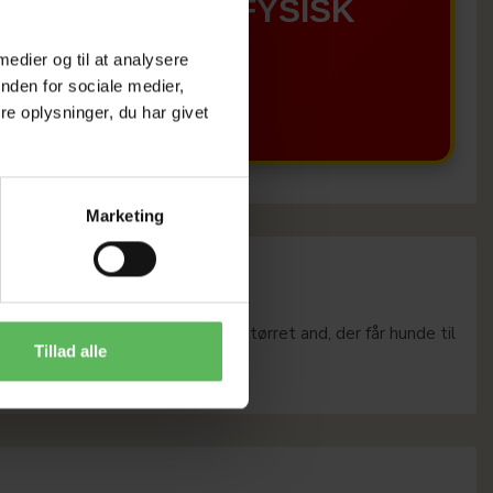
GÆLDER IKKE I FYSISK
 medier og til at analysere
BUTIKKERE
nden for sociale medier,
e oplysninger, du har givet
Marketing
nde, dækket af generøse lag af tørret and, der får hunde til
Tillad alle