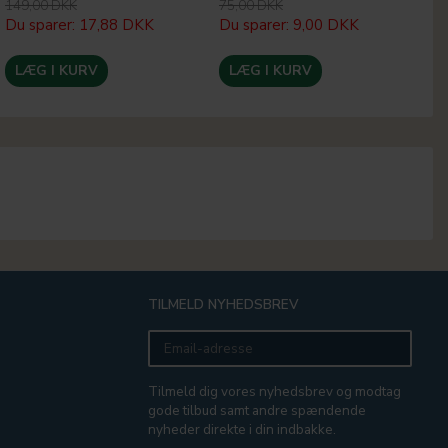
149,00 DKK
75,00 DKK
24
Du sparer:
17,88 DKK
Du sparer:
9,00 DKK
Du
LÆG I KURV
LÆG I KURV
TILMELD NYHEDSBREV
Email-
adresse
Tilmeld dig vores nyhedsbrev og modtag
gode tilbud samt andre spændende
nyheder direkte i din indbakke.