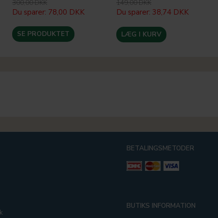
300,00 DKK
149,00 DKK
Du sparer:
78,00 DKK
Du sparer:
38,74 DKK
SE PRODUKTET
LÆG I KURV
BETALINGSMETODER
g
BUTIKS INFORMATION
k