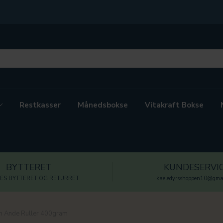
Restkasser
Månedsbokse
Vitakraft Bokse
BYTTERET
KUNDESERVI
ES BYTTERET OG RETURRET
kaeledyrsshoppen10@gmai
 Ande Ruller 400gram