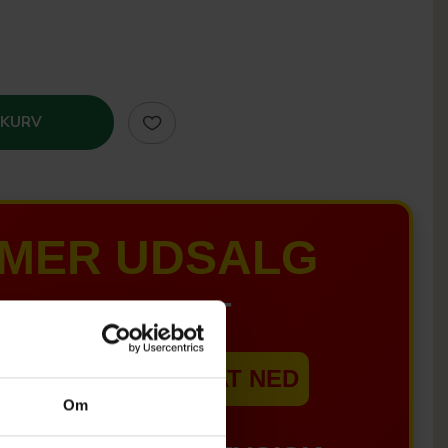
 KURV
MER UDSALG
IL D. 8 AUGUST
EBSHOPPEN ER SAT NED
Om