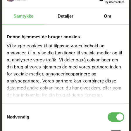
Samtykke
Detaljer
Om
BESKRIVELSE
ANDRE KØBTE OGSÅ
Denne hjemmeside bruger cookies
Premium snack med insekter og gulerødder.
Genlukkelig pose.
Vi bruger cookies til at tilpasse vores indhold og
Næringsværdier og produktionsforhold er
annoncer, til at vise dig funktioner til sociale medier og til
regelmæssigt kontrolleret af SGS Institut
at analysere vores trafik. Vi deler også oplysninger om
Fresenius
*
.
din brug af vores hjemmeside med vores partnere inden
Ingredienser:
for sociale medier, annonceringspartnere og
analysepartnere. Vores partnere kan kombinere disse
Derivater af vegetabisls oprindelse, 29 % gulerod, 20 %
tørrede melorme (Tenebrio molitor), 5 % tørrede
data med andre oplysninger, du har givet dem, eller som
græshopper (Gryllus testaceus).
de har indsamlet fra din brug af deres tjenester.
Analytiske bestanddele:
Samtykkevalg
Råprotein: 26,8 %
Nødvendig
Råfibre: 3,7 %
Råfedt: 8,6 %