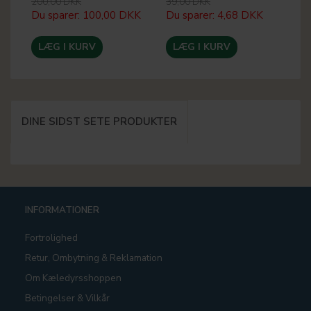
200,00 DKK
39,00 DKK
30
Du sparer:
100,00 DKK
Du sparer:
4,68 DKK
Du
LÆG I KURV
LÆG I KURV
DINE SIDST SETE PRODUKTER
INFORMATIONER
Fortrolighed
Retur, Ombytning & Reklamation
Om Kæledyrsshoppen
Betingelser & Vilkår