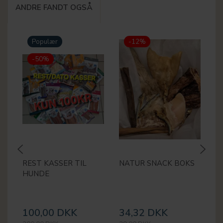
ANDRE FANDT OGSÅ
Populær
-12%
-50%
REST KASSER TIL
NATUR SNACK BOKS
M
HUNDE
2
100,00 DKK
34,32 DKK
2