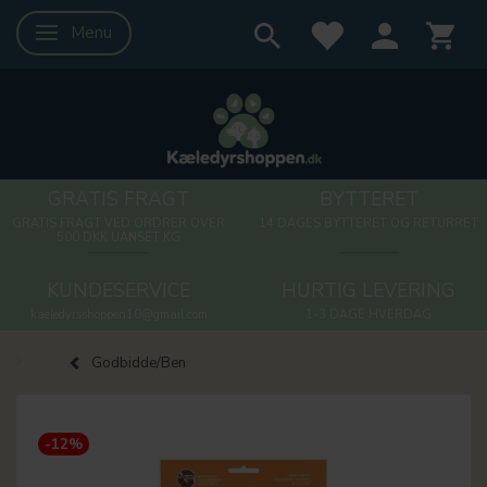
Menu
Skifte navigation
GRATIS FRAGT
BYTTERET
GRATIS FRAGT VED ORDRER OVER
14 DAGES BYTTERET OG RETURRET
500 DKK UANSET KG
KUNDESERVICE
HURTIG LEVERING
kaeledyrsshoppen10@gmail.com
1-3 DAGE HVERDAG
Godbidde/Ben
-12%