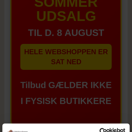
SOMMER
UDSALG
TIL D. 8 AUGUST
HELE WEBSHOPPEN ER
SAT NED
Tilbud GÆLDER IKKE
I FYSISK BUTIKKERE