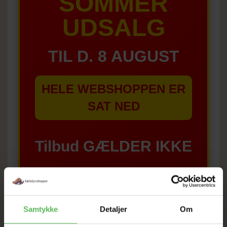
SOMMER
UDSALG
TIL D. 8 AUGUST
HELE WEBSHOPPEN ER
SAT NED
Tilbud GÆLDER IKKE
I FYSISK BUTIKKERE
Samtykke
Detaljer
Om