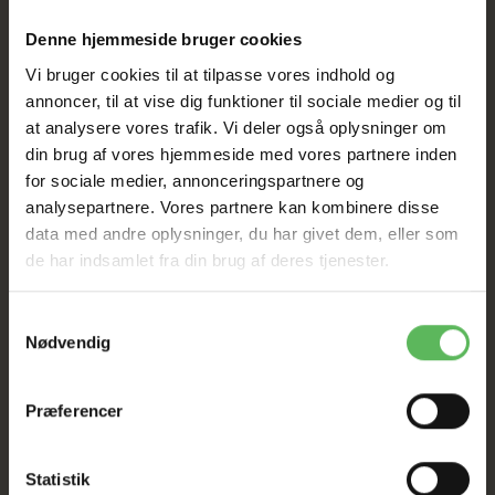
Denne hjemmeside bruger cookies
Vi bruger cookies til at tilpasse vores indhold og
BESKRIVELSE
annoncer, til at vise dig funktioner til sociale medier og til
at analysere vores trafik. Vi deler også oplysninger om
Premium tyggesnack med kylling og oksehud
din brug af vores hjemmeside med vores partnere inden
Genlukkelig pose.
for sociale medier, annonceringspartnere og
Næringsværdier og produktionsforhold er
analysepartnere. Vores partnere kan kombinere disse
regelmæssigt kontrolleret af SGS Institut
data med andre oplysninger, du har givet dem, eller som
Fresenius
*
.
de har indsamlet fra din brug af deres tjenester.
Ingredienser:
Oksehud, kyllingebryst, derivater af vegetabilsk
Samtykkevalg
oprindelse, mineraler.
Nødvendig
Fodervejledning:
Som belønning mellem de sædvanlige måltider. Reducer
Præferencer
den daglige mængde foder efter behov (se
energiinformation). Tildel kun godbidder, når hunden er
under opsyn. Sørg altid for tilstrækkeligt drikkevand.
Statistik