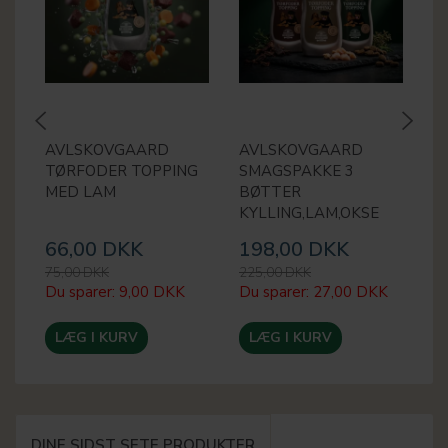
AVLSKOVGAARD
AVLSKOVGAARD
A
TØRFODER TOPPING
SMAGSPAKKE 3
T
MED LAM
BØTTER
M
KYLLING,LAM,OKSE
66,00 DKK
198,00 DKK
6
75,00 DKK
225,00 DKK
75
Du sparer:
9,00 DKK
Du sparer:
27,00 DKK
Du
LÆG I KURV
LÆG I KURV
DINE SIDST SETE PRODUKTER