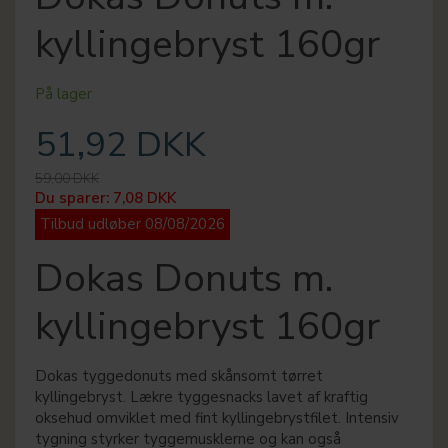
kyllingebryst 160gr
På lager
51,92 DKK
59,00 DKK
Du sparer:
7,08 DKK
Tilbud udløber 08/08/2026
Dokas Donuts m.
kyllingebryst 160gr
Dokas tyggedonuts med skånsomt tørret
kyllingebryst. Lækre tyggesnacks lavet af kraftig
oksehud omviklet med fint kyllingebrystfilet. Intensiv
tygning styrker tyggemusklerne og kan også