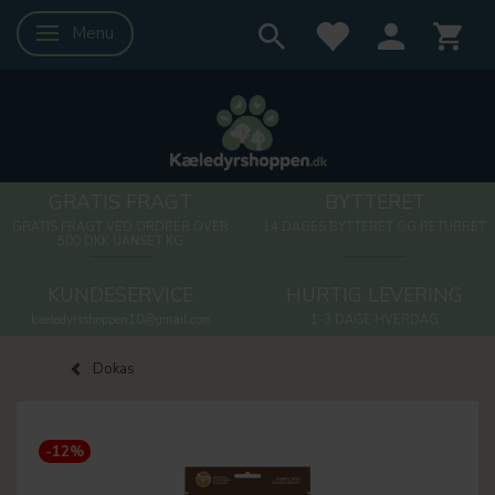
Menu
Skifte navigation
GRATIS FRAGT
BYTTERET
GRATIS FRAGT VED ORDRER OVER
14 DAGES BYTTERET OG RETURRET
500 DKK UANSET KG
KUNDESERVICE
HURTIG LEVERING
kaeledyrsshoppen10@gmail.com
1-3 DAGE HVERDAG
Dokas
-12%