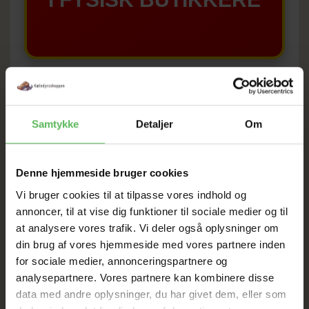
Samtykke
Detaljer
Om
BESKRIVELSE
ANDRE KØBTE OGSÅ
Angriber kæledyrs urinlugt på det molekylære
Denne hjemmeside bruger cookies
niveau
Fjerner kæledyrs urinpletter – selv gamle
Vi bruger cookies til at tilpasse vores indhold og
indtørrede pletter
annoncer, til at vise dig funktioner til sociale medier og til
Stopper “genmærkning” af gamle lugtpletter
at analysere vores trafik. Vi deler også oplysninger om
Unik blanding af pro-bakterier og naturligt enzym:
din brug af vores hjemmeside med vores partnere inden
Ingen skrappe kemikalier
for sociale medier, annonceringspartnere og
Sikker for alle kæledyr og deres ejere.
analysepartnere. Vores partnere kan kombinere disse
BRUGSANVISNING:
data med andre oplysninger, du har givet dem, eller som
1. Tjek for farveægthed på et ikke-iøjnefaldende