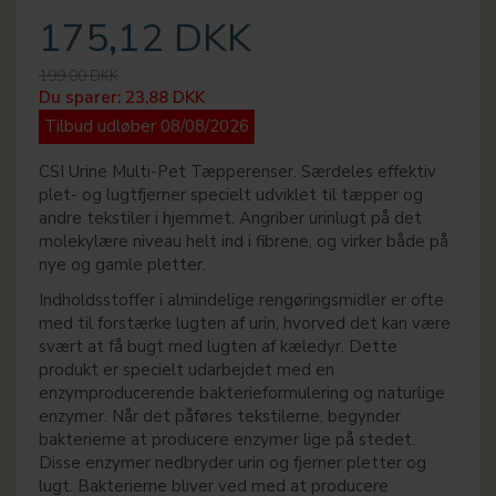
175,12 DKK
199,00 DKK
Du sparer:
23,88 DKK
Tilbud udløber 08/08/2026
CSI Urine Multi-Pet Tæpperenser. Særdeles effektiv
plet- og lugtfjerner specielt udviklet til tæpper og
andre tekstiler i hjemmet. Angriber urinlugt på det
molekylære niveau helt ind i fibrene, og virker både på
nye og gamle pletter.
Indholdsstoffer i almindelige rengøringsmidler er ofte
med til forstærke lugten af urin, hvorved det kan være
svært at få bugt med lugten af kæledyr. Dette
produkt er specielt udarbejdet med en
enzymproducerende bakterieformulering og naturlige
enzymer. Når det påføres tekstilerne, begynder
bakterierne at producere enzymer lige på stedet.
Disse enzymer nedbryder urin og fjerner pletter og
lugt. Bakterierne bliver ved med at producere