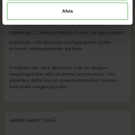
Ved kontakt med øjnene: Skyl forsigtigt med vand i flere
minutter. Fjern eventuelle kontaktlinser, hvis dette kan
Afvis
gøres let. Fortsæt skylning.
Ved hudirritation eller udslæt: Søg lægehjælp.
Indeholder 1,2-benzisothiazolin-3-one. Kan give udslæt.
Indeholder <5% ikkeionisk overfladeaktive stoffer,
enzymer, mikroorganismer, parfume.
Produktet kan være følsomme over for skrappe
rengøringsmidler eller ekstreme temperaturer. Det
anbefales derfor ikke at anvende produktet sammen
med andre rengøringsmidler.
ANDRE FANDT OGSÅ