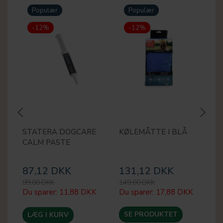
Populær
Populær
-12%
-12%
STATERA DOGCARE
KØLEMÅTTE I BLÅ
L
CALM PASTE
87,12 DKK
131,12 DKK
6
99,00 DKK
149,00 DKK
79
Du sparer:
11,88 DKK
Du sparer:
17,88 DKK
Du
SE PRODUKTET
LÆG I KURV