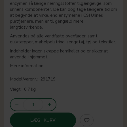
enzymer, så længe næringsstoffer tilgængelige, som
urinens kombonenter. De kan dog tage længere tid om
at begynde at virke, end enzymerne i CSI Urines
pletfjernere, men er til gengæld mere
langtidsvirkende.
Anvendes på alle vandfaste overflader, samt
gulvtæpper, møbelpolstring, sengetøj, tøj og tekstiler.
Indeholder ingen skrappe kemikalier og er sikker at
anvende i hjemmet.
Mere information
Model/varenr.:
291719
Vægt:
0,7 kg
LÆG I KURV