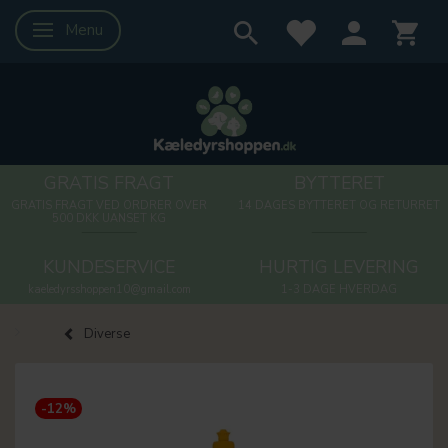
Menu
Skifte navigation
GRATIS FRAGT
BYTTERET
GRATIS FRAGT VED ORDRER OVER
14 DAGES BYTTERET OG RETURRET
500 DKK UANSET KG
KUNDESERVICE
HURTIG LEVERING
kaeledyrsshoppen10@gmail.com
1-3 DAGE HVERDAG
Diverse
-12%