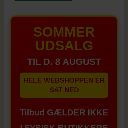
SOMMER
UDSALG
TIL D. 8 AUGUST
HELE WEBSHOPPEN ER
SAT NED
Tilbud GÆLDER IKKE
I FYSISK BUTIKKERE