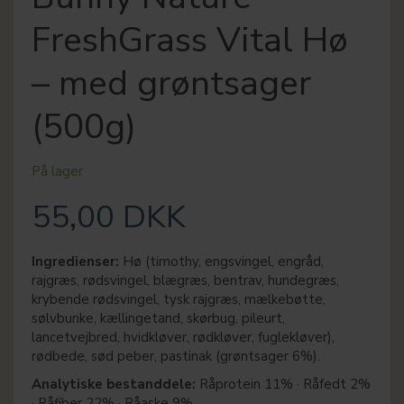
FreshGrass Vital Hø
– med grøntsager
(500g)
På lager
55,00 DKK
Ingredienser:
Hø (timothy, engsvingel, engråd,
rajgræs, rødsvingel, blægræs, bentrav, hundegræs,
krybende rødsvingel, tysk rajgræs, mælkebøtte,
sølvbunke, kællingetand, skørbug, pileurt,
lancetvejbred, hvidkløver, rødkløver, fuglekløver),
rødbede, sød peber, pastinak (grøntsager 6%).
Analytiske bestanddele:
Råprotein 11% · Råfedt 2%
· Råfiber 22% · Råaske 9%