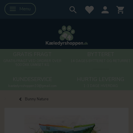
Menu
Skifte navigation
GRATIS FRAGT
BYTTERET
GRATIS FRAGT VED ORDRER OVER
14 DAGES BYTTERET OG RETURRET
500 DKK UANSET KG
KUNDESERVICE
HURTIG LEVERING
kaeledyrsshoppen10@gmail.com
1-3 DAGE HVERDAG
Bunny Nature