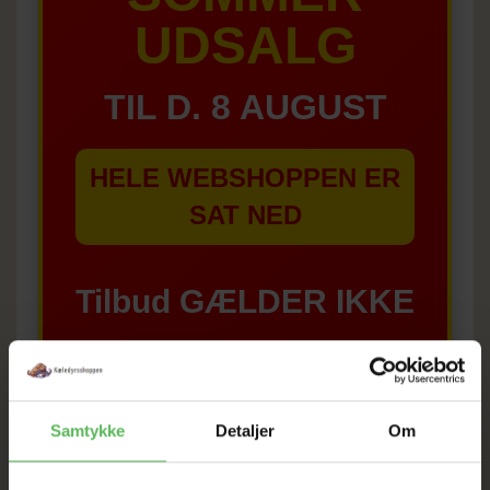
UDSALG
TIL D. 8 AUGUST
HELE WEBSHOPPEN ER
SAT NED
Tilbud GÆLDER IKKE
I FYSISK BUTIKKERE
Samtykke
Detaljer
Om