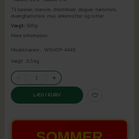
Til kaniner, marsvin, chinchillaer, deguer, hamstere,
dværghamstere, mus, ørkenrotter og rotter.
Vægt:
500g
Mere information
Model/varenr.:
WSHOP-4445
Vægt:
0,5 kg
LÆG I KURV
SOMMER