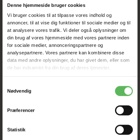
Denne hjemmeside bruger cookies
Vi bruger cookies til at tilpasse vores indhold og
BESKRIVELSE
annoncer, til at vise dig funktioner til sociale medier og til
at analysere vores trafik. Vi deler også oplysninger om
din brug af vores hjemmeside med vores partnere inden
Hø med peberfrugt og
for sociale medier, annonceringspartnere og
analysepartnere. Vores partnere kan kombinere disse
pastinak til kaniner,
data med andre oplysninger, du har givet dem, eller som
marsvin og andre gnavere
de har indsamlet fra din brug af deres tjenester.
Hvad enten du har kanin, marsvin eller anden gnaver er
Samtykkevalg
det altid fornuftigt at dit kæledyr har sig noget variation
Nødvendig
i forskellige hø-typer.
Her får dit kæledyr noget hø hvor der er
Præferencer
tilføjet grøntsager og blomster til glæde for din lille
ven, der får sig noget at udforske og lidt forskellige
smage.
Statistik