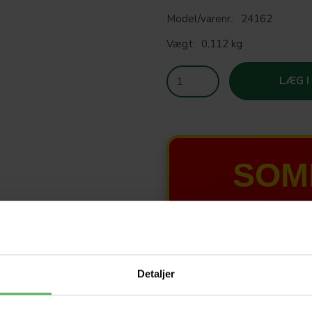
Model/varenr.:
24162
Vægt:
0,112 kg
LÆG I
SOM
T
HELE W
Detaljer