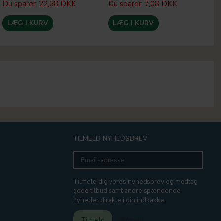
Du sparer:
22,68 DKK
Du sparer:
7,08 DKK
Du
LÆG I KURV
LÆG I KURV
TILMELD NYHEDSBREV
Email-
adresse
Tilmeld dig vores nyhedsbrev og modtag
gode tilbud samt andre spændende
nyheder direkte i din indbakke.
Tilmeld
Afmeld