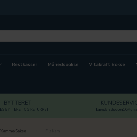
Restkasser
Månedsbokse
Vitakraft Bokse
BYTTERET
KUNDESERVI
ES BYTTERET OG RETURRET
kaeledyrsshoppen10@gmai
r/Kamme/Sakse
Filt Kam