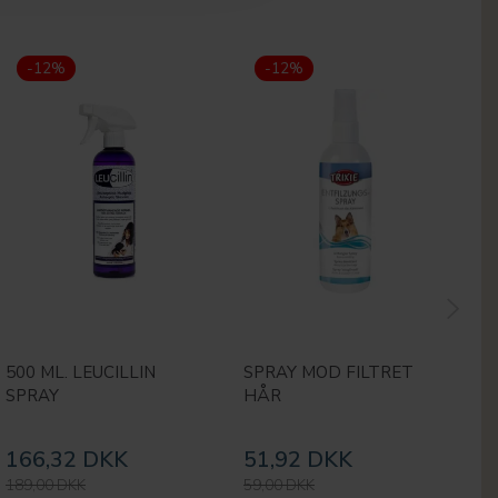
-12%
-12%
500 ML. LEUCILLIN
SPRAY MOD FILTRET
K
SPRAY
HÅR
2
166,32 DKK
51,92 DKK
8
189,00 DKK
59,00 DKK
99