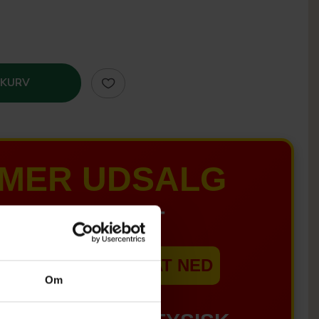
 KURV
MER UDSALG
IL D. 8 AUGUST
EBSHOPPEN ER SAT NED
Om