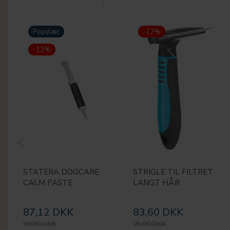
Populær
-12%
-12%
STATERA DOGCARE
STRIGLE TIL FILTRET
CALM PASTE
LANGT HÅR
87,12 DKK
83,60 DKK
99,00 DKK
95,00 DKK