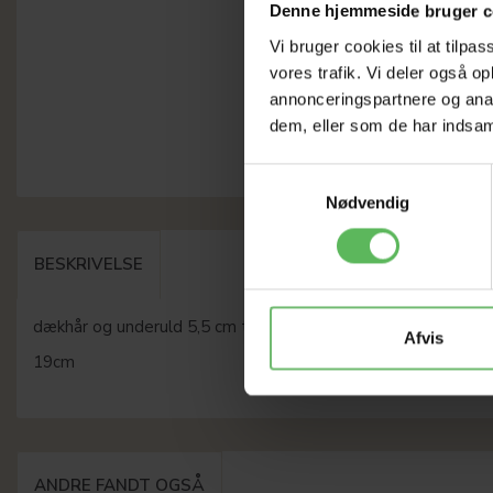
Denne hjemmeside bruger c
Vi bruger cookies til at tilpas
vores trafik. Vi deler også 
annonceringspartnere og anal
dem, eller som de har indsaml
Samtykkevalg
Nødvendig
BESKRIVELSE
dækhår og underuld 5,5 cm tandlængde plasthåndtag med g
Afvis
19cm
ANDRE FANDT OGSÅ