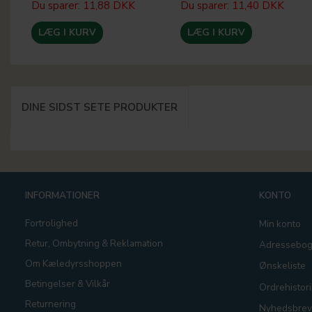
Du sparer:
11,88 DKK
Du sparer:
11,40 DKK
LÆG I KURV
LÆG I KURV
DINE SIDST SETE PRODUKTER
INFORMATIONER
KONTO
Fortrolighed
Min konto
Retur, Ombytning & Reklamation
Adressebo
Om Kæledyrsshoppen
Ønskeliste
Betingelser & Vilkår
Ordrehistori
Returnering
Nyhedsbrev