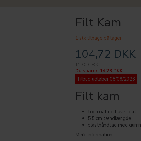
Filt Kam
1 stk tilbage på lager
104,72 DKK
119,00 DKK
Du sparer:
14,28 DKK
Tilbud udløber 08/08/2026
Filt kam
top coat og base coat
5,5 cm tændlængde
plasthåndtag med gumm
Mere information