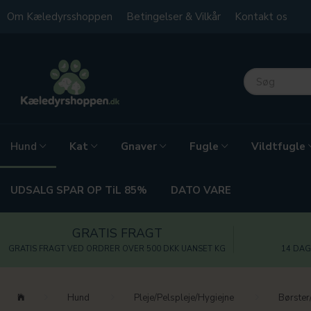
Om Kæledyrsshoppen
Betingelser & Vilkår
Kontakt os
Kat
Gnaver
Fugle
Vildtfugle
Hund
UDSALG SPAR OP TiL 85%
DATO VARE
GRATIS FRAGT
GRATIS FRAGT VED ORDRER OVER 500 DKK UANSET KG
14 DAG
Hund
Pleje/Pelspleje/Hygiejne
Børste