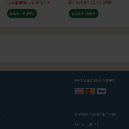
Du sparer:
11,88 DKK
Du sparer:
15,48 DKK
LÆG I KURV
LÆG I KURV
BETALINGSMETODER
g
BUTIKS INFORMATION
k
Storegade 72