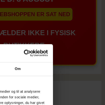
EBSHOPPEN ER SAT NED
GÆLDER IKKE I FYSISK
BUTIKKERE
Om
 medier og til at analysere
nden for sociale medier,
e oplysninger, du har givet