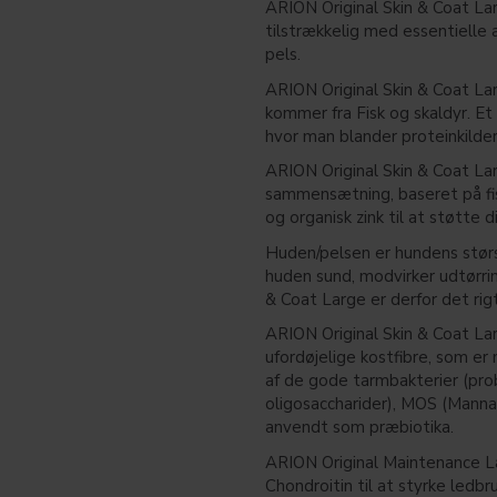
ARION Original Skin & Coat Larg
tilstrækkelig med essentielle 
pels.
ARION Original Skin & Coat La
kommer fra Fisk og skaldyr. Et
hvor man blander proteinkilder,
ARION Original Skin & Coat Lar
sammensætning, baseret på fisk
og organisk zink til at støtte 
Huden/pelsen er hundens stør
huden sund, modvirker udtørrin
& Coat Large er derfor det rig
ARION Original Skin & Coat Lar
ufordøjelige kostfibre, som er
af de gode tarmbakterier (prob
oligosaccharider), MOS (Manna
anvendt som præbiotika.
ARION Original Maintenance L
Chondroitin til at styrke ledb