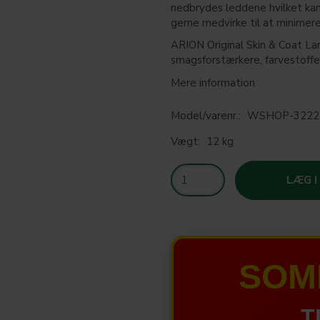
nedbrydes leddene hvilket ka
gerne medvirke til at minimere
ARION Original Skin & Coat La
smagsforstærkere, farvestoffer
Mere information
Model/varenr.:
WSHOP-3222
Vægt:
12 kg
LÆG I
SOM
T