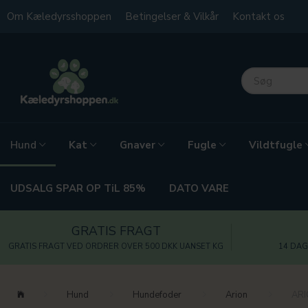
Om Kæledyrsshoppen
Betingelser & Vilkår
Kontakt os
Kat
Gnaver
Fugle
Vildtfugle
Hund
UDSALG SPAR OP TiL 85%
DATO VARE
GRATIS FRAGT
GRATIS FRAGT VED ORDRER OVER 500 DKK UANSET KG
14 DAG
Hund
Hundefoder
Arion
ARI