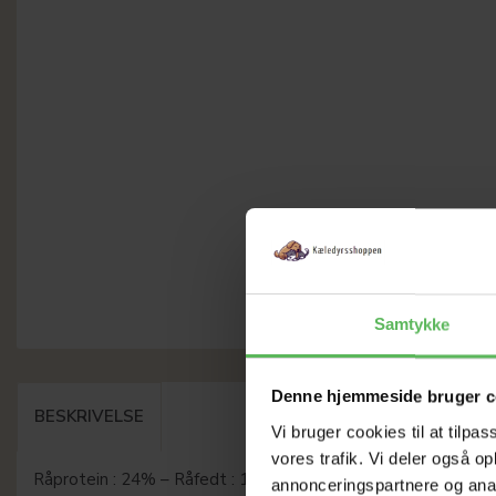
Samtykke
Denne hjemmeside bruger c
BESKRIVELSE
Vi bruger cookies til at tilpas
vores trafik. Vi deler også 
Råprotein : 24% – Råfedt : 14% – Råaske : 7% – Råfibre : 2% 
annonceringspartnere og anal