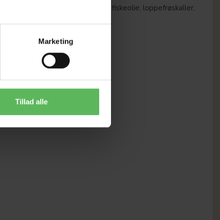
neraler, antarktisk krill, tørgær, fiskeolie, loppefrøskaller,
.
Marketing
Tillad alle