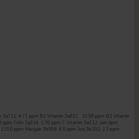
in 3a711: 4.71 ppm B1 Vitamin 3a821 : 10.59 ppm B2 Vitamin
9 ppm Folin 3a316: 1.76 ppm C Vitamin 3a312: nan ppm
7: 115.0 ppm Mangan 3b506: 6.5 ppm Jod 3b202: 2.2 ppm