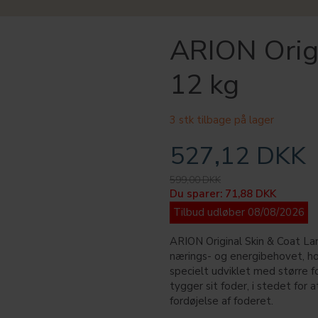
ARION Origi
12 kg
3 stk tilbage på lager
527,12 DKK
599,00 DKK
Du sparer:
71,88 DKK
Tilbud udløber 08/08/2026
ARION Original Skin & Coat Lar
nærings- og energibehovet, ho
specielt udviklet med større f
tygger sit foder, i stedet for
fordøjelse af foderet.