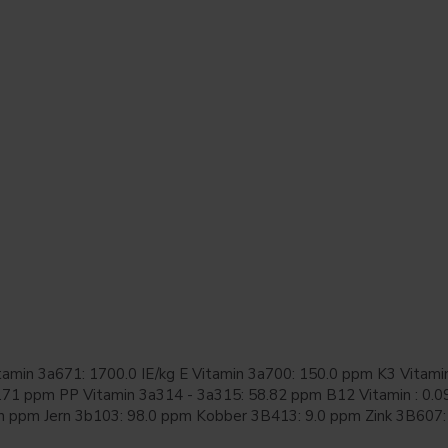
itamin 3a671: 1700.0 IE/kg E Vitamin 3a700: 150.0 ppm K3 Vitam
4.71 ppm PP Vitamin 3a314 - 3a315: 58.82 ppm B12 Vitamin : 0.0
nan ppm Jern 3b103: 98.0 ppm Kobber 3B413: 9.0 ppm Zink 3B60