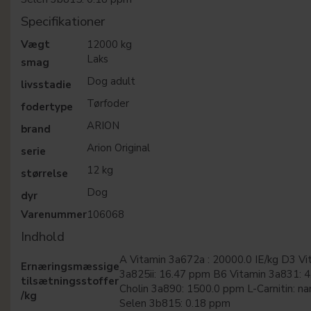
Specifikationer
Vægt
12000 kg
Laks
smag
Dog adult
livsstadie
Tørfoder
fodertype
ARION
brand
Arion Original
serie
12 kg
størrelse
Dog
dyr
Varenummer
106068
Indhold
A Vitamin 3a672a : 20000.0 IE/kg D3 V
Ernæringsmæssige
3a825ii: 16.47 ppm B6 Vitamin 3a831: 
tilsætningsstoffer
Cholin 3a890: 1500.0 ppm L-Carnitin: 
/kg
Selen 3b815: 0.18 ppm