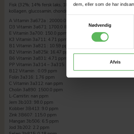
dem, eller som de har indsaml
Fisk (32%; 14% fersk laks, 18% tørret vildtfanget fisk), ris, ma
kollagen, glucosamin, chondroitinsulfat, ß-glucaner, F.O.S., G.O
Samtykkevalg
A Vitamin 3a672a : 20000.0 IE/kg
Nødvendig
D3 Vitamin 3a671: 1700.0 IE/kg
E Vitamin 3a700: 150.0 ppm
K3 Vitamin 3a711: 4.71 ppm
B1 Vitamin 3a821 : 10.59 ppm
B2 Vitamin 3a825ii: 16.47 ppm
B6 Vitamin 3a831: 4.71 ppm
Afvis
PP Vitamin 3a314 – 3a315: 58.82 ppm
B12 Vitamin : 0.09 ppm
Folin 3a316: 1.76 ppm
C Vitamin 3a312: nan ppm
Cholin 3a890: 1500.0 ppm
L-Carnitin: nan ppm
Jern 3b103: 98.0 ppm
Kobber 3B413: 9.0 ppm
Zink 3B607: 115.0 ppm
Mangan 3b506: 6.5 ppm
Jod 3b202: 2.2 ppm
Selen 3b815: 0.18 ppm