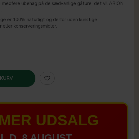
n medføre ubehag på de sædvanlige gåture  det vil ARION
.
rge er 100% naturligt og derfor uden kunstige
 eller konserveringsmidler.
 KURV
MER UDSALG
IL D. 8 AUGUST