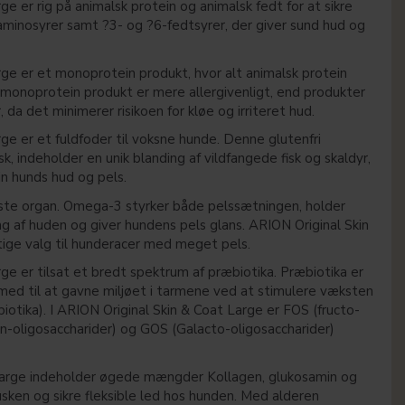
e er rig på animalsk protein og animalsk fedt for at sikre
aminosyrer samt ?3- og ?6-fedtsyrer, der giver sund hud og
rge er et monoprotein produkt, hvor alt animalsk protein
 monoprotein produkt er mere allergivenligt, end produkter
 da det minimerer risikoen for kløe og irriteret hud.
ge er et fuldfoder til voksne hunde. Denne glutenfri
, indeholder en unik blanding af vildfangede fisk og skaldyr,
din hunds hud og pels.
ste organ. Omega-3 styrker både pelssætningen, holder
g af huden og giver hundens pels glans. ARION Original Skin
tige valg til hunderacer med meget pels.
ge er tilsat et bredt spektrum af præbiotika. Præbiotika er
 med til at gavne miljøet i tarmene ved at stimulere væksten
iotika). I ARION Original Skin & Coat Large er FOS (fructo-
n-oligosaccharider) og GOS (Galacto-oligosaccharider)
arge indeholder øgede mængder Kollagen, glukosamin og
rusken og sikre fleksible led hos hunden. Med alderen