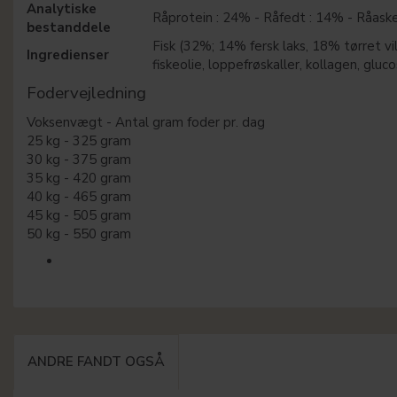
Analytiske
Råprotein : 24% - Råfedt : 14% - Råaske 
bestanddele
Fisk (32%; 14% fersk laks, 18% tørret vild
Ingredienser
fiskeolie, loppefrøskaller, kollagen, gluc
Fodervejledning
Voksenvægt - Antal gram foder pr. dag
25 kg - 325 gram
30 kg - 375 gram
35 kg - 420 gram
40 kg - 465 gram
45 kg - 505 gram
50 kg - 550 gram
ANDRE FANDT OGSÅ