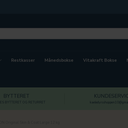
Restkasser
Månedsbokse
Vitakraft Bokse
BYTTERET
KUNDESERVI
ES BYTTERET OG RETURRET
kaeledyrsshoppen10@gmai
ON Original Skin & Coat Large 12 kg