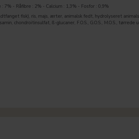
: 7% - Råfibre : 2% - Calcium : 1,3% - Fosfor : 0,9%
tfanget fisk), ris, majs, ærter, animalsk fedt, hydrolyseret animals
osamin, chondroitinsulfat, ß-glucaner, F.O.S., G.O.S., M.O.S., tørrede