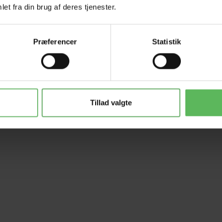
et fra din brug af deres tjenester.
js, ærter, animalsk fedt, hydrolyseret animalsk protein, roemasse, mi
.S., M.O.S., tørrede urter (Rosmarinus sp., Curcuma sp., Eugenia sp.)
Præferencer
Statistik
Tillad valgte