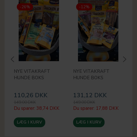
-26%
-12%
NYE VITAKRAFT
NYE VITAKRAFT
N
HUNDE BOKS
HUNDE BOKS
B
B
110,26 DKK
131,12 DKK
1
149,00 DKK
149,00 DKK
15
Du sparer:
38,74 DKK
Du sparer:
17,88 DKK
Du
LÆG I KURV
LÆG I KURV