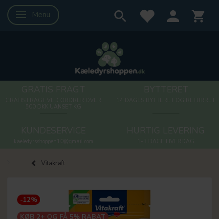
Menu
Skifte navigation
GRATIS FRAGT
BYTTERET
GRATIS FRAGT VED ORDRER OVER
14 DAGES BYTTERET OG RETURRET
500 DKK UANSET KG
KUNDESERVICE
HURTIG LEVERING
kaeledyrsshoppen10@gmail.com
1-3 DAGE HVERDAG
Vitakraft
-12%
KØB 2+ OG FÅ 5% RABAT