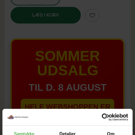
LÆG I KURV
SOMMER
UDSALG
TIL D. 8 AUGUST
HELE WEBSHOPPEN ER
SAT NED
Samtykke
Detaljer
Om