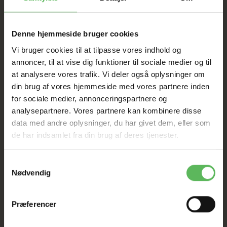
Tilbud GÆLDER IKKE
I FYSISK BUTIKKERE
Denne hjemmeside bruger cookies
Vi bruger cookies til at tilpasse vores indhold og
annoncer, til at vise dig funktioner til sociale medier og til
at analysere vores trafik. Vi deler også oplysninger om
din brug af vores hjemmeside med vores partnere inden
for sociale medier, annonceringspartnere og
analysepartnere. Vores partnere kan kombinere disse
data med andre oplysninger, du har givet dem, eller som
ANDRE KØBTE OGSÅ
de har indsamlet fra din brug af deres tjenester.
Samtykkevalg
-12%
-12%
Nødvendig
Køb 2+ og få 5% rabat
Præferencer