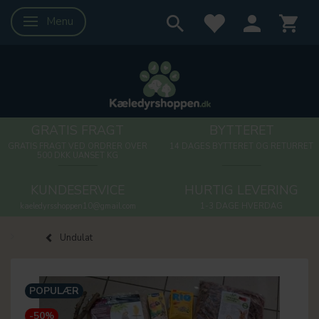
Menu
Skifte navigation
GRATIS FRAGT
BYTTERET
GRATIS FRAGT VED ORDRER OVER
14 DAGES BYTTERET OG RETURRET
500 DKK UANSET KG
KUNDESERVICE
HURTIG LEVERING
kaeledyrsshoppen10@gmail.com
1-3 DAGE HVERDAG
Undulat
POPULÆR
-50%