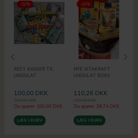
-50%
-26%
REST KASSER TIL
NYE VITAKRAFT
M
UNDULAT
UNDULAT BOKS
U
100,00 DKK
110,26 DKK
1
200,00 DKK
149,00 DKK
20
Du sparer:
100,00 DKK
Du sparer:
38,74 DKK
Du
LÆG I KURV
LÆG I KURV