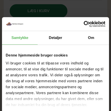
LÆG I KURV
Samtykke
Detaljer
Om
SOMMER
UDSALG
Denne hjemmeside bruger cookies
Vi bruger cookies til at tilpasse vores indhold og
TIL D. 8 AUGUST
annoncer, til at vise dig funktioner til sociale medier og til
at analysere vores trafik. Vi deler også oplysninger om
din brug af vores hjemmeside med vores partnere inden
HELE WEBSHOPPEN ER
for sociale medier, annonceringspartnere og
analysepartnere. Vores partnere kan kombinere disse
SAT NED
data med andre oplysninger, du har givet dem, eller som
de har indsamlet fra din brug af deres tjenester.