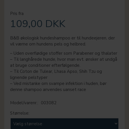
Pris fra
109,00 DKK
B&B økologisk hundeshampoo er til hundeejeren, der
vil værne om hundens pels og helbred.
– Uden overflødige stoffer som Parabener og thalater
– Til langhårede hunde, hvor man evt. ønsker at undgå
at bruge conditioner efterfølgende.
– Til Coton de Tulear, Lhasa Apso, Shih Tzu og
lignende pelstyper
– Ved mistanke om svampe infektion i huden, bør
denne shampoo anvendes uanset race
Model/varenr.:
003082
Størrelse: