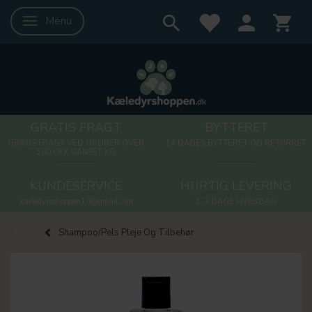
Menu
Skifte navigation
GRATIS FRAGT
BYTTERET
GRATIS FRAGT VED ORDRER OVER
14 DAGES BYTTERET OG RETURRET
500 DKK UANSET KG
KUNDESERVICE
HURTIG LEVERING
kaeledyrsshoppen10@gmail.com
1-3 DAGE HVERDAG
Shampoo/Pels Pleje Og Tilbehør