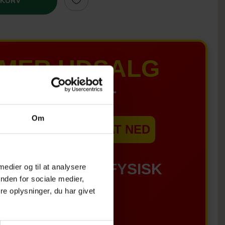
 KURV
MER UDSALG
IL D. 8 AUGUST
Om
EBSHOPPEN ER SAT NED
GÆLDER IKKE I FYSISK
 medier og til at analysere
nden for sociale medier,
e oplysninger, du har givet
BUTIKKERE