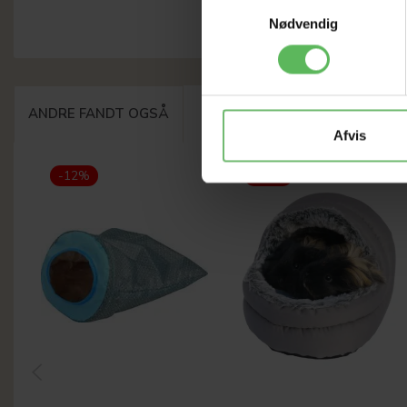
Samtykkevalg
Nødvendig
ANDRE FANDT OGSÅ
Afvis
-12%
-12%