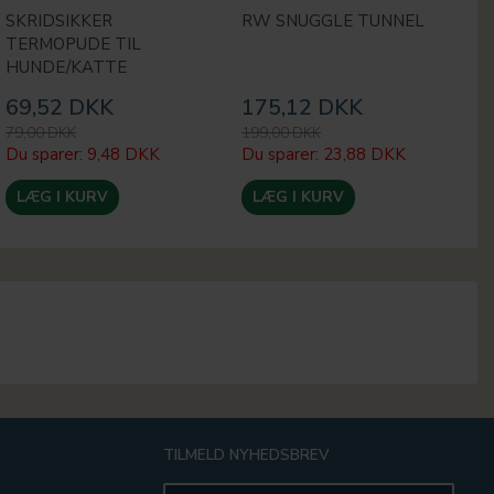
SKRIDSIKKER
RW SNUGGLE TUNNEL
H
TERMOPUDE TIL
L
HUNDE/KATTE
69,52 DKK
175,12 DKK
4
79,00 DKK
199,00 DKK
49
Du sparer:
9,48 DKK
Du sparer:
23,88 DKK
Du
LÆG I KURV
LÆG I KURV
TILMELD NYHEDSBREV
Email-