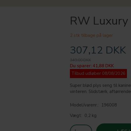
RW Luxury 
2 stk tilbage på lager
307,12 DKK
349,00 DKK
Du sparer:
41,88 DKK
Tilbud udløber 08/08/2026
Super blød plys seng til kanine
vinteren. Slidstærk, aftørren
Model/varenr.:
196008
Vægt:
0,2 kg