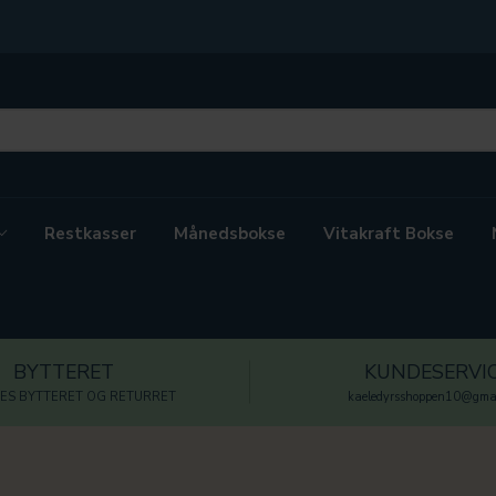
Restkasser
Månedsbokse
Vitakraft Bokse
BYTTERET
KUNDESERVI
ES BYTTERET OG RETURRET
kaeledyrsshoppen10@gmai