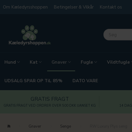
Om Kæledyrsshoppen
Betingelser & Vilkår
Kontakt os
Hund
Kat
Fugle
Vildtfugle
Gnaver
UDSALG SPAR OP TiL 85%
DATO VARE
GRATIS FRAGT
GRATIS FRAGT VED ORDRER OVER 500 DKK UANSET KG
14 DAG
Gnaver
Senge
RW Luxury Plys seng