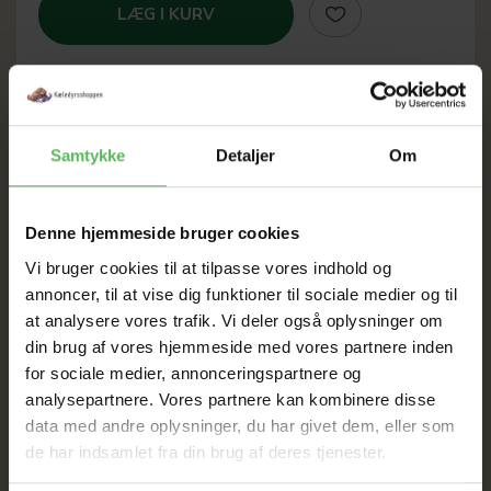
LÆG I KURV
SOMMER
Samtykke
Detaljer
Om
UDSALG
Denne hjemmeside bruger cookies
TIL D. 8 AUGUST
Vi bruger cookies til at tilpasse vores indhold og
annoncer, til at vise dig funktioner til sociale medier og til
at analysere vores trafik. Vi deler også oplysninger om
HELE WEBSHOPPEN ER
din brug af vores hjemmeside med vores partnere inden
for sociale medier, annonceringspartnere og
SAT NED
analysepartnere. Vores partnere kan kombinere disse
data med andre oplysninger, du har givet dem, eller som
de har indsamlet fra din brug af deres tjenester.
Tilbud GÆLDER IKKE