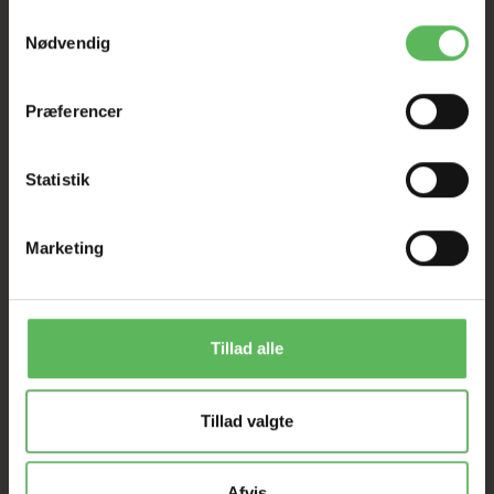
Samtykkevalg
I FYSISK BUTIKKERE
Nødvendig
Præferencer
Statistik
ANDRE FANDT OGSÅ
Marketing
-12%
-12%
Tillad alle
Tillad valgte
Afvis