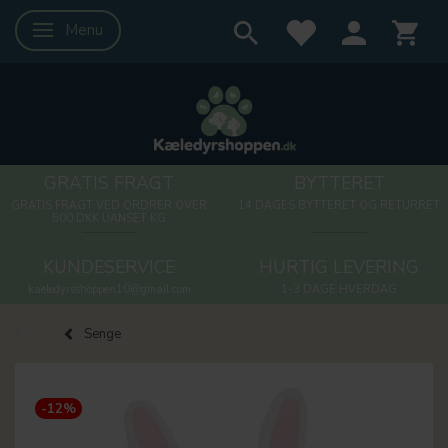
Menu
Skifte navigation
GRATIS FRAGT
BYTTERET
GRATIS FRAGT VED ORDRER OVER
14 DAGES BYTTERET OG RETURRET
500 DKK UANSET KG
KUNDESERVICE
HURTIG LEVERING
kaeledyrsshoppen10@gmail.com
1-3 DAGE HVERDAG
Senge
-12%