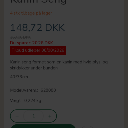
4 stk tilbage på lager
148,72 DKK
169,00 DKK
Du sparer:
20,28 DKK
Tilbud udløber 08/08/2026
Kanin seng formet som en kanin med hvid plys, og
skridsikker under bunden
40*33cm
Model/varenr.:
628080
Vægt:
0,224 kg