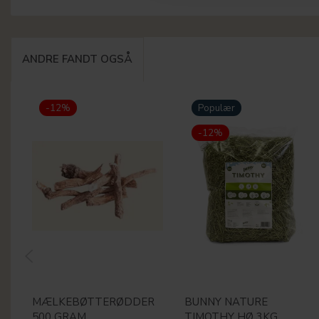
ANDRE FANDT OGSÅ
-12%
Populær
-12%
MÆLKEBØTTERØDDER
BUNNY NATURE
500 GRAM
TIMOTHY HØ 3KG