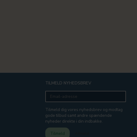
TILMELD NYHEDSBREV
Email-
adresse
Tilmeld dig vores nyhedsbrev og modtag
gode tilbud samt andre spændende
nyheder direkte i din indbakke.
Tilmeld
Afmeld