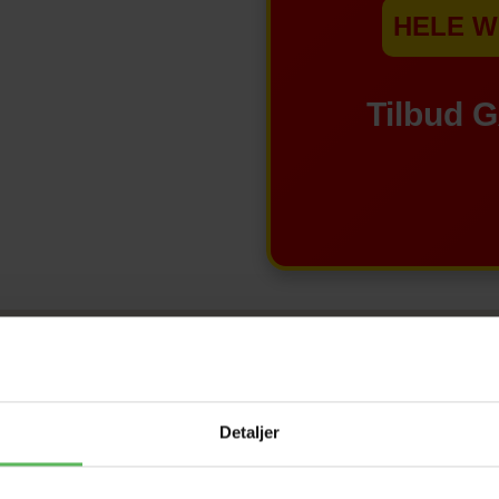
HELE W
Tilbud 
Detaljer
-12%
-12%