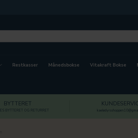
Restkasser
Månedsbokse
Vitakraft Bokse
BYTTERET
KUNDESERVI
ES BYTTERET OG RETURRET
kaeledyrsshoppen10@gmai
am