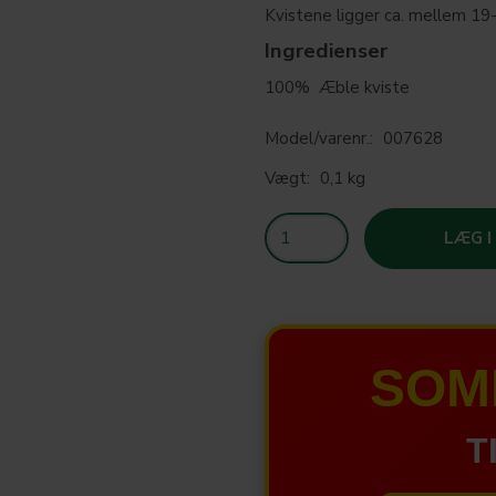
Kvistene ligger ca. mellem 19
Ingredienser
100% Æble kviste
Model/varenr.:
007628
Vægt:
0,1 kg
LÆG I
SOM
T