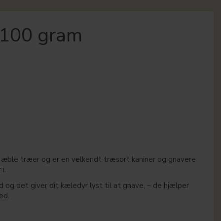
 100 gram
 æble træer og er en velkendt træsort kaniner og gnavere
i.
id og det giver dit kæledyr lyst til at gnave, – de hjælper
ed.