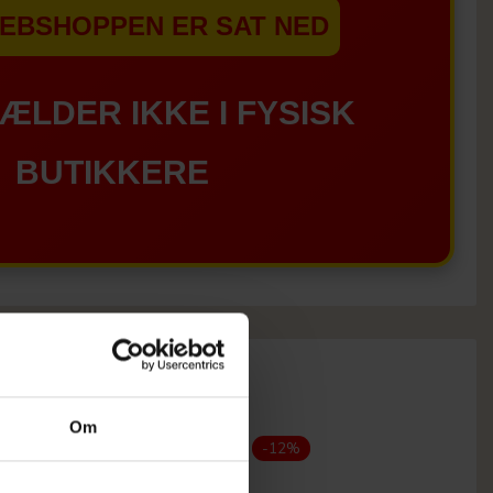
EBSHOPPEN ER SAT NED
GÆLDER IKKE I FYSISK
BUTIKKERE
Om
-12%
-12%