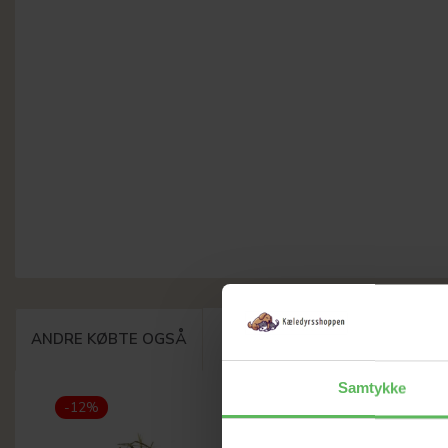
ANDRE KØBTE OGSÅ
Samtykke
-12%
-12%