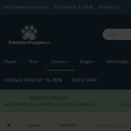
Om Kæledyrsshoppen
Betingelser & Vilkår
Kontakt os
Hund
Kat
Fugle
Vildtfugle
Gnaver
UDSALG SPAR OP TiL 85%
DATO VARE
GRATIS FRAGT
GRATIS FRAGT VED ORDRER OVER 500 DKK UANSET KG
14 DAG
Gnaver
Rabbit DK
Æblekviste 100 gr