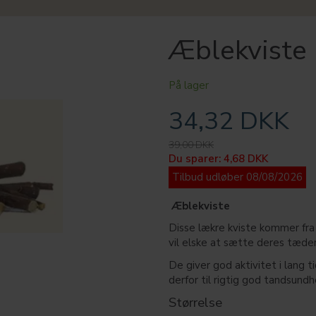
Æblekviste
På lager
34,32 DKK
39,00 DKK
Du sparer:
4,68 DKK
Tilbud udløber 08/08/2026
Æblekviste
Disse lækre kviste kommer fra
vil elske at sætte deres tæder 
De giver god aktivitet i lang t
derfor til rigtig god tandsundh
Størrelse