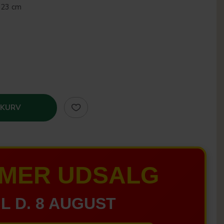
-23 cm
 KURV
MER UDSALG
IL D. 8 AUGUST