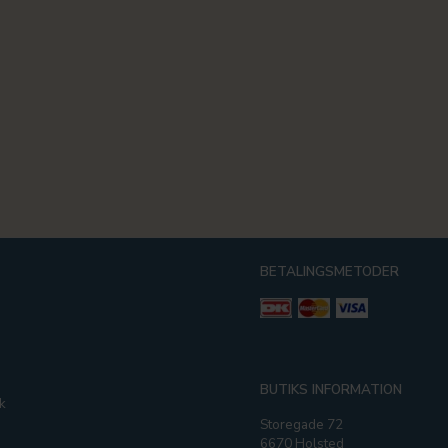
BETALINGSMETODER
g
BUTIKS INFORMATION
k
Storegade 72
6670 Holsted