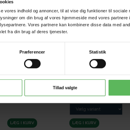
ookies
se vores indhold og annoncer, til at vise dig funktioner til sociale
oplysninger om din brug af vores hjemmeside med vores partnere i
ysepartnere. Vores partnere kan kombinere disse data med andr
et fra din brug af deres tjenester.
Præferencer
Statistik
SOFT MARSVIN SELE 18-
ÜBER PAPIRSTRØELSE
25CM
NATUR
87,12 DKK
95,92 DKK
Tillad valgte
99,00 DKK
109,00 DKK
Du sparer:
11,88 DKK
Du sparer:
13,08 DKK
LÆG I KURV
LÆG I KURV