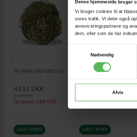
Denne hjemmeside bruger c
Vi bruger cookies til at tilpas
vores trafik. Vi deler også 
annonceringspartnere og anal
dem, eller som de har indsaml
Samtykkevalg
Nødvendig
JR FARM ENGHØBOLD
VITAKRAFT
ÆRTEFLAGER
43,12 DKK
26,40 DKK
Afvis
49,00 DKK
30,00 DKK
Du sparer:
5,88 DKK
Du sparer:
3,60 DKK
LÆG I KURV
LÆG I KURV