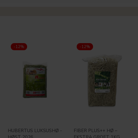
-12%
-12%
HUBERTUS LUKSUSHØ -
FIBER PLUS++ HØ –
HØST 2026
EKSTRA GROFT 1KG