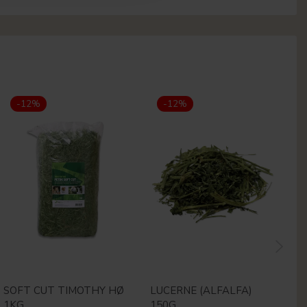
-12%
-12%
SOFT CUT TIMOTHY HØ
LUCERNE (ALFALFA)
M
1KG
150G