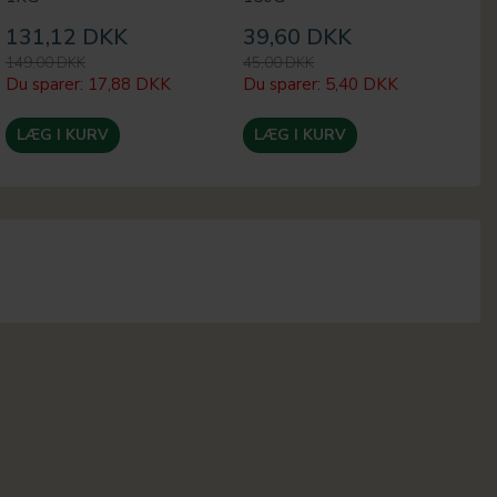
131,12 DKK
39,60 DKK
4
149,00 DKK
45,00 DKK
55
Du sparer:
17,88 DKK
Du sparer:
5,40 DKK
Du
LÆG I KURV
LÆG I KURV