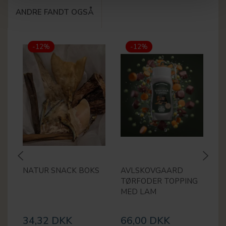
ANDRE FANDT OGSÅ
-12%
-12%
NATUR SNACK BOKS
AVLSKOVGAARD
A
TØRFODER TOPPING
S
MED LAM
B
K
34,32 DKK
66,00 DKK
1