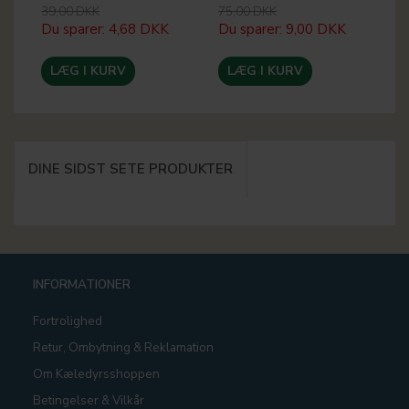
39,00 DKK
75,00 DKK
22
Du sparer:
4,68 DKK
Du sparer:
9,00 DKK
Du
LÆG I KURV
LÆG I KURV
DINE SIDST SETE PRODUKTER
INFORMATIONER
Fortrolighed
Retur, Ombytning & Reklamation
Om Kæledyrsshoppen
Betingelser & Vilkår