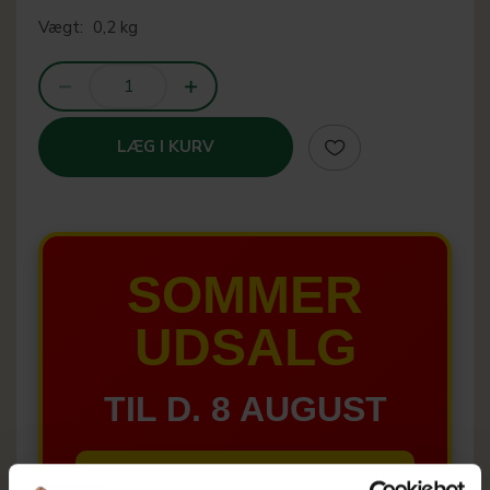
Vægt:
0,2 kg
LÆG I KURV
SOMMER
UDSALG
TIL D. 8 AUGUST
HELE WEBSHOPPEN ER