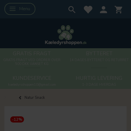
Menu
Skifte navigation
GRATIS FRAGT
BYTTERET
GRATIS FRAGT VED ORDRER OVER
14 DAGES BYTTERET OG RETURRET
500 DKK UANSET KG
KUNDESERVICE
HURTIG LEVERING
kaeledyrsshoppen10@gmail.com
1-3 DAGE HVERDAG
Natur Snack
-12%