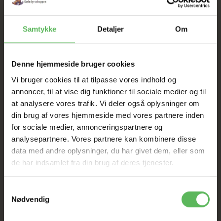
SAT NED
Samtykke
Detaljer
Om
Tilbud GÆLDER IKKE
Denne hjemmeside bruger cookies
I FYSISK BUTIKKERE
Vi bruger cookies til at tilpasse vores indhold og
annoncer, til at vise dig funktioner til sociale medier og til
at analysere vores trafik. Vi deler også oplysninger om
din brug af vores hjemmeside med vores partnere inden
for sociale medier, annonceringspartnere og
analysepartnere. Vores partnere kan kombinere disse
data med andre oplysninger, du har givet dem, eller som
de har indsamlet fra din brug af deres tjenester.
ANDRE KØBTE OGSÅ
Samtykkevalg
Nødvendig
-12%
-12%