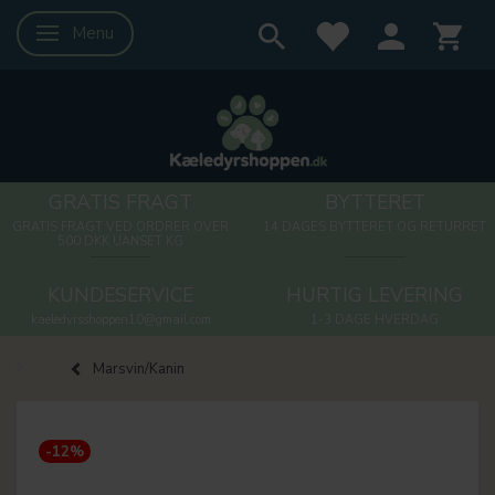
Menu
Skifte navigation
GRATIS FRAGT
BYTTERET
GRATIS FRAGT VED ORDRER OVER
14 DAGES BYTTERET OG RETURRET
500 DKK UANSET KG
KUNDESERVICE
HURTIG LEVERING
kaeledyrsshoppen10@gmail.com
1-3 DAGE HVERDAG
Marsvin/Kanin
-12%