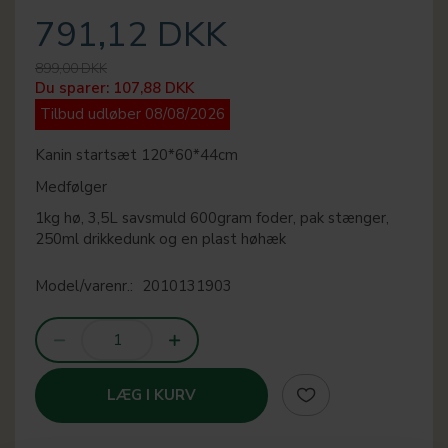
791,12 DKK
899,00 DKK
Du sparer:
107,88 DKK
Tilbud udløber 08/08/2026
Kanin startsæt 120*60*44cm
Medfølger
1kg hø, 3,5L savsmuld 600gram foder, pak stænger,
250ml drikkedunk og en plast høhæk
Model/varenr.:
2010131903
LÆG I KURV