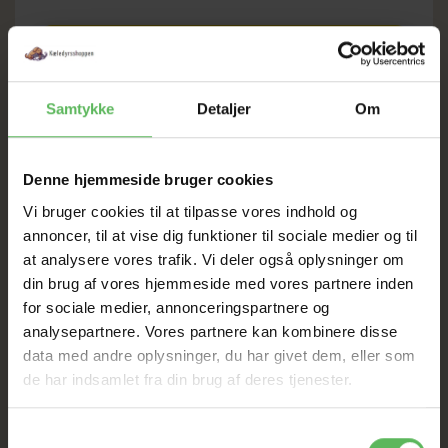
SOMMER
Samtykke
Detaljer
Om
UDSALG
TIL D. 8 AUGUST
Denne hjemmeside bruger cookies
Vi bruger cookies til at tilpasse vores indhold og
annoncer, til at vise dig funktioner til sociale medier og til
HELE WEBSHOPPEN ER
at analysere vores trafik. Vi deler også oplysninger om
SAT NED
din brug af vores hjemmeside med vores partnere inden
for sociale medier, annonceringspartnere og
analysepartnere. Vores partnere kan kombinere disse
data med andre oplysninger, du har givet dem, eller som
Tilbud GÆLDER IKKE
de har indsamlet fra din brug af deres tjenester.
I FYSISK BUTIKKERE
Samtykkevalg